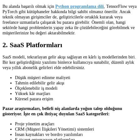
Bu alanda başarılı olmak için
Python programlama dili
, TensorFlow veya
PyTorch gibi kütüphaneler hakkında bilgi sahibi olmanız önerilir. Ancak
teknik olmayan girişimciler de, geliştiricilerle ortaklık kurarak veya
freelance uzmanlarla çalışarak bu pazara girebilir. Önemli olan, hangi
sektörde hangi problemlerin yapay zeka ile çözülebileceğini görebilmek ve
müşterilerinize bu değeri aktarabilmektir.
2. SaaS Platformları
SaaS modeli, tekrarlayan gelir akışı sağlayan en kârlı iş modellerinden biri.
Bir kez geliştirdiğiniz yazılımı binlerce kullanıcıya sunabilir, düzenli aylık
veya yıllık abonelik gelirleri elde edebilirsiniz.
Düşük müşteri edinme maliyeti
Tahmin edilebilir gelir akışı
Ölçeklenebilir iş modeli
Yüksek kâr marjları
Küresel pazara erişim
Pazar araştırmaları, belirli niş alanlarda yoğun talep olduğunu
gösteriyor. İşte en çok ihtiyaç duyulan SaaS kategorileri:
Proje yönetim araçları
CRM (Müşteri İlişkileri Yönetimi) sistemleri
İnsan kaynakları ve bordro yazılımları
E-ticaret entegrasyon platformları