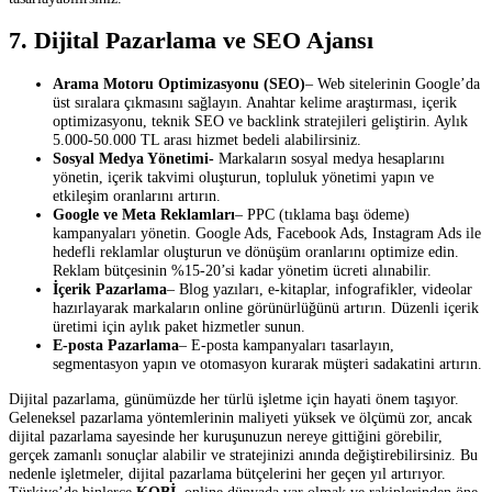
7. Dijital Pazarlama ve SEO Ajansı
Arama Motoru Optimizasyonu (SEO)
– Web sitelerinin Google’da
üst sıralara çıkmasını sağlayın. Anahtar kelime araştırması, içerik
optimizasyonu, teknik SEO ve backlink stratejileri geliştirin. Aylık
5.000-50.000 TL arası hizmet bedeli alabilirsiniz.
Sosyal Medya Yönetimi-
Markaların sosyal medya hesaplarını
yönetin, içerik takvimi oluşturun, topluluk yönetimi yapın ve
etkileşim oranlarını artırın.
Google ve Meta Reklamları
– PPC (tıklama başı ödeme)
kampanyaları yönetin. Google Ads, Facebook Ads, Instagram Ads ile
hedefli reklamlar oluşturun ve dönüşüm oranlarını optimize edin.
Reklam bütçesinin %15-20’si kadar yönetim ücreti alınabilir.
İçerik Pazarlama
– Blog yazıları, e-kitaplar, infografikler, videolar
hazırlayarak markaların online görünürlüğünü artırın. Düzenli içerik
üretimi için aylık paket hizmetler sunun.
E-posta Pazarlama
– E-posta kampanyaları tasarlayın,
segmentasyon yapın ve otomasyon kurarak müşteri sadakatini artırın.
Dijital pazarlama, günümüzde her türlü işletme için hayati önem taşıyor.
Geleneksel pazarlama yöntemlerinin maliyeti yüksek ve ölçümü zor, ancak
dijital pazarlama sayesinde her kuruşunuzun nereye gittiğini görebilir,
gerçek zamanlı sonuçlar alabilir ve stratejinizi anında değiştirebilirsiniz. Bu
nedenle işletmeler, dijital pazarlama bütçelerini her geçen yıl artırıyor.
Türkiye’de binlerce
KOBİ
, online dünyada var olmak ve rakiplerinden öne