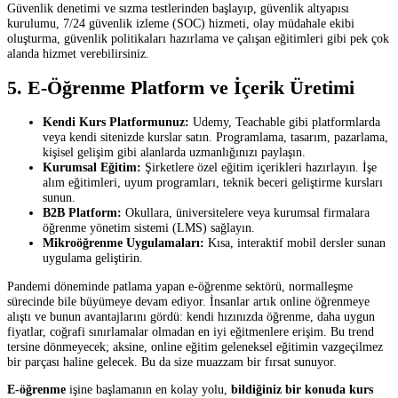
Güvenlik denetimi ve sızma testlerinden başlayıp, güvenlik altyapısı
kurulumu, 7/24 güvenlik izleme (SOC) hizmeti, olay müdahale ekibi
oluşturma, güvenlik politikaları hazırlama ve çalışan eğitimleri gibi pek çok
alanda hizmet verebilirsiniz.
5. E-Öğrenme Platform ve İçerik Üretimi
Kendi Kurs Platformunuz:
Udemy, Teachable gibi platformlarda
veya kendi sitenizde kurslar satın. Programlama, tasarım, pazarlama,
kişisel gelişim gibi alanlarda uzmanlığınızı paylaşın.
Kurumsal Eğitim:
Şirketlere özel eğitim içerikleri hazırlayın. İşe
alım eğitimleri, uyum programları, teknik beceri geliştirme kursları
sunun.
B2B Platform:
Okullara, üniversitelere veya kurumsal firmalara
öğrenme yönetim sistemi (LMS) sağlayın.
Mikroöğrenme Uygulamaları:
Kısa, interaktif mobil dersler sunan
uygulama geliştirin.
Pandemi döneminde patlama yapan e-öğrenme sektörü, normalleşme
sürecinde bile büyümeye devam ediyor. İnsanlar artık online öğrenmeye
alıştı ve bunun avantajlarını gördü: kendi hızınızda öğrenme, daha uygun
fiyatlar, coğrafi sınırlamalar olmadan en iyi eğitmenlere erişim. Bu trend
tersine dönmeyecek; aksine, online eğitim geleneksel eğitimin vazgeçilmez
bir parçası haline gelecek. Bu da size muazzam bir fırsat sunuyor.
E-öğrenme
işine başlamanın en kolay yolu,
bildiğiniz bir konuda kurs