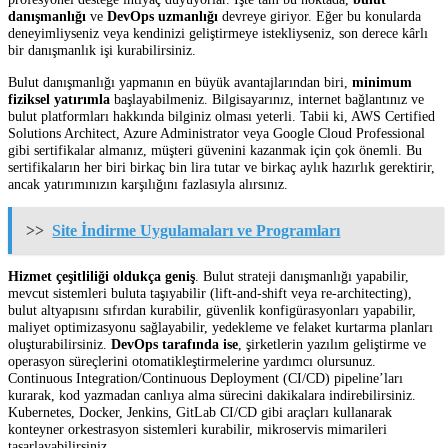
danışmanlığı
ve
DevOps uzmanlığı
devreye giriyor. Eğer bu konularda
deneyimliyseniz veya kendinizi geliştirmeye istekliyseniz, son derece kârlı
bir danışmanlık işi kurabilirsiniz.
Bulut danışmanlığı yapmanın en büyük avantajlarından biri,
minimum
fiziksel yatırımla
başlayabilmeniz. Bilgisayarınız, internet bağlantınız ve
bulut platformları hakkında bilginiz olması yeterli. Tabii ki, AWS Certified
Solutions Architect, Azure Administrator veya Google Cloud Professional
gibi sertifikalar almanız, müşteri güvenini kazanmak için çok önemli. Bu
sertifikaların her biri birkaç bin lira tutar ve birkaç aylık hazırlık gerektirir,
ancak yatırımınızın karşılığını fazlasıyla alırsınız.
>>
Site İndirme Uygulamaları ve Programları
Hizmet çeşitliliği oldukça geniş
. Bulut strateji danışmanlığı yapabilir,
mevcut sistemleri buluta taşıyabilir (lift-and-shift veya re-architecting),
bulut altyapısını sıfırdan kurabilir, güvenlik konfigürasyonları yapabilir,
maliyet optimizasyonu sağlayabilir, yedekleme ve felaket kurtarma planları
oluşturabilirsiniz.
DevOps tarafında ise
, şirketlerin yazılım geliştirme ve
operasyon süreçlerini otomatikleştirmelerine yardımcı olursunuz.
Continuous Integration/Continuous Deployment (CI/CD) pipeline’ları
kurarak, kod yazmadan canlıya alma sürecini dakikalara indirebilirsiniz.
Kubernetes, Docker, Jenkins, GitLab CI/CD gibi araçları kullanarak
konteyner orkestrasyon sistemleri kurabilir, mikroservis mimarileri
tasarlayabilirsiniz.