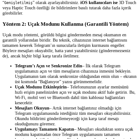
“
” olarak ayarlayabilirsiniz.
iOS kullanıcıları ise
3D Touch
Genişletilmiş
veya Haptic Touch özelliği ile bildirimlere basılı tutarak daha fazla içerik
görebilirler.
Yöntem 2: Uçak Modunu Kullanma (Garantili Yöntem)
Uçak modu yöntemi, görüldü bilgisi göndermeden mesaj okumanın en
garantili yollarından biridir. Bu teknik, cihazınızın internet bağlantısını
tamamen keserek Telegram’ın sunucularla iletişim kurmasını engeller.
Böylece mesajları okuyabilir, hatta yanıt yazabilirsiniz (gönderemezseniz
de), ancak hiçbir bilgi karşı tarafa iletilmez.
Telegram’ı Açın ve Senkronize Edin
– İlk olarak Telegram
uygulamanızı açın ve tüm mesajların cihazınıza inmesini bekleyin.
Uygulamanın tam olarak senkronize olduğundan emin olun – ekranın
üst kısmında “Bağlanıyor” yazısı görünmemelidir.
Uçak Modunu Etkinleştirin
– Telefonunuzun ayarlar menüsünü
hızlı erişim panelinizden açın ve uçak modunu aktif hale getirin. Bu,
Wi-Fi, mobil veri ve Bluetooth dahil tüm kablosuz bağlantıları
kesecektir.
Mesajları Okuyun
– Artık internet bağlantınız olmadığı için
Telegram uygulamasında istediğiniz tüm mesajları okuyabilirsiniz.
Okundu bildirimi gönderilemeyeceği için karşı taraf mesajı
okuduğunuzu göremez.
Uygulamayı Tamamen Kapatın
– Mesajları okuduktan sonra uçak
modunu kapatmadan önce Telegram uygulamasını tamamen