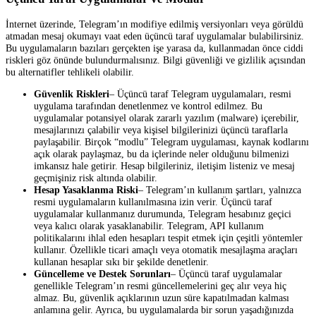
İnternet üzerinde, Telegram’ın modifiye edilmiş versiyonları veya görüldü
atmadan mesaj okumayı vaat eden üçüncü taraf uygulamalar bulabilirsiniz.
Bu uygulamaların bazıları gerçekten işe yarasa da, kullanmadan önce ciddi
riskleri göz önünde bulundurmalısınız. Bilgi güvenliği ve gizlilik açısından
bu alternatifler tehlikeli olabilir.
Güvenlik Riskleri
– Üçüncü taraf Telegram uygulamaları, resmi
uygulama tarafından denetlenmez ve kontrol edilmez. Bu
uygulamalar potansiyel olarak zararlı yazılım (malware) içerebilir,
mesajlarınızı çalabilir veya kişisel bilgilerinizi üçüncü taraflarla
paylaşabilir. Birçok “modlu” Telegram uygulaması, kaynak kodlarını
açık olarak paylaşmaz, bu da içlerinde neler olduğunu bilmenizi
imkansız hale getirir. Hesap bilgileriniz, iletişim listeniz ve mesaj
geçmişiniz risk altında olabilir.
Hesap Yasaklanma Riski
– Telegram’ın kullanım şartları, yalnızca
resmi uygulamaların kullanılmasına izin verir. Üçüncü taraf
uygulamalar kullanmanız durumunda, Telegram hesabınız geçici
veya kalıcı olarak yasaklanabilir. Telegram, API kullanım
politikalarını ihlal eden hesapları tespit etmek için çeşitli yöntemler
kullanır. Özellikle ticari amaçlı veya otomatik mesajlaşma araçları
kullanan hesaplar sıkı bir şekilde denetlenir.
Güncelleme ve Destek Sorunları
– Üçüncü taraf uygulamalar
genellikle Telegram’ın resmi güncellemelerini geç alır veya hiç
almaz. Bu, güvenlik açıklarının uzun süre kapatılmadan kalması
anlamına gelir. Ayrıca, bu uygulamalarda bir sorun yaşadığınızda