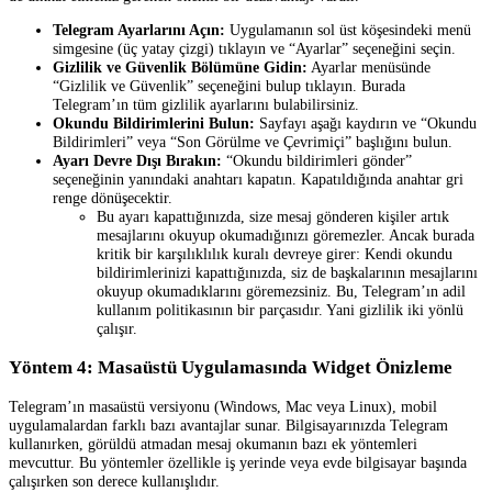
Telegram Ayarlarını Açın:
Uygulamanın sol üst köşesindeki menü
simgesine (üç yatay çizgi) tıklayın ve “Ayarlar” seçeneğini seçin.
Gizlilik ve Güvenlik Bölümüne Gidin:
Ayarlar menüsünde
“Gizlilik ve Güvenlik” seçeneğini bulup tıklayın. Burada
Telegram’ın tüm gizlilik ayarlarını bulabilirsiniz.
Okundu Bildirimlerini Bulun:
Sayfayı aşağı kaydırın ve “Okundu
Bildirimleri” veya “Son Görülme ve Çevrimiçi” başlığını bulun.
Ayarı Devre Dışı Bırakın:
“Okundu bildirimleri gönder”
seçeneğinin yanındaki anahtarı kapatın. Kapatıldığında anahtar gri
renge dönüşecektir.
Bu ayarı kapattığınızda, size mesaj gönderen kişiler artık
mesajlarını okuyup okumadığınızı göremezler. Ancak burada
kritik bir karşılıklılık kuralı devreye girer: Kendi okundu
bildirimlerinizi kapattığınızda, siz de başkalarının mesajlarını
okuyup okumadıklarını göremezsiniz. Bu, Telegram’ın adil
kullanım politikasının bir parçasıdır. Yani gizlilik iki yönlü
çalışır.
Yöntem 4: Masaüstü Uygulamasında Widget Önizleme
Telegram’ın masaüstü versiyonu (Windows, Mac veya Linux), mobil
uygulamalardan farklı bazı avantajlar sunar. Bilgisayarınızda Telegram
kullanırken, görüldü atmadan mesaj okumanın bazı ek yöntemleri
mevcuttur. Bu yöntemler özellikle iş yerinde veya evde bilgisayar başında
çalışırken son derece kullanışlıdır.