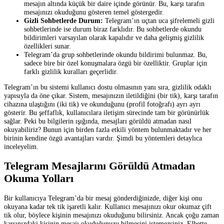
mesajın altında küçük bir daire içinde görünür. Bu, karşı tarafın
mesajınızı okuduğunu gösteren temel göstergedir.
Gizli Sohbetlerde Durum:
Telegram’ın uçtan uca şifrelemeli gizli
sohbetlerinde ise durum biraz farklıdır. Bu sohbetlerde okundu
bildirimleri varsayılan olarak kapalıdır ve daha gelişmiş gizlilik
özellikleri sunar.
Telegram’da grup sohbetlerinde okundu bildirimi bulunmaz. Bu,
sadece bire bir özel konuşmalara özgü bir özelliktir. Gruplar için
farklı gizlilik kuralları geçerlidir.
Telegram’ın bu sistemi kullanıcı dostu olmasının yanı sıra, gizlilik odaklı
yapısıyla da öne çıkar. Sistem, mesajınızın iletildiğini (bir tik), karşı tarafın
cihazına ulaştığını (iki tik) ve okunduğunu (profil fotoğrafı) ayrı ayrı
gösterir. Bu şeffaflık, kullanıcılara iletişim sürecinde tam bir görünürlük
sağlar. Peki bu bilgilerin ışığında, mesajları görüldü atmadan nasıl
okuyabiliriz? Bunun için birden fazla etkili yöntem bulunmaktadır ve her
birinin kendine özgü avantajları vardır. Şimdi bu yöntemleri detaylıca
inceleyelim.
Telegram Mesajlarını Görüldü Atmadan
Okuma Yolları
Bir kullanıcıya Telegram’da bir mesaj gönderdiğinizde, diğer kişi onu
okuyana kadar tek tik işaretli kalır. Kullanıcı mesajınızı okur okumaz çift
tik olur, böylece kişinin mesajınızı okuduğunu bilirsiniz. Ancak çoğu zaman
karşınızdaki kişinin mesajı okuduğunuzu bilmesini istemezsiniz. Elbette,