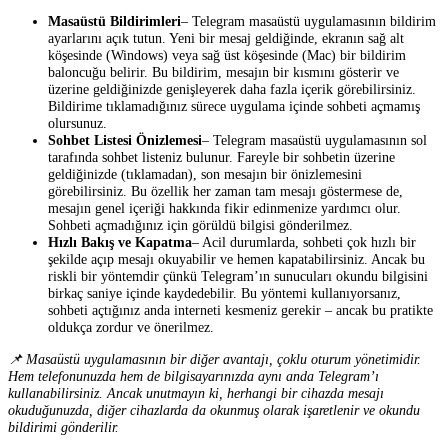
Masaüstü Bildirimleri
– Telegram masaüstü uygulamasının bildirim
ayarlarını açık tutun. Yeni bir mesaj geldiğinde, ekranın sağ alt
köşesinde (Windows) veya sağ üst köşesinde (Mac) bir bildirim
baloncuğu belirir. Bu bildirim, mesajın bir kısmını gösterir ve
üzerine geldiğinizde genişleyerek daha fazla içerik görebilirsiniz.
Bildirime tıklamadığınız sürece uygulama içinde sohbeti açmamış
olursunuz.
Sohbet Listesi Önizlemesi
– Telegram masaüstü uygulamasının sol
tarafında sohbet listeniz bulunur. Fareyle bir sohbetin üzerine
geldiğinizde (tıklamadan), son mesajın bir önizlemesini
görebilirsiniz. Bu özellik her zaman tam mesajı göstermese de,
mesajın genel içeriği hakkında fikir edinmenize yardımcı olur.
Sohbeti açmadığınız için görüldü bilgisi gönderilmez.
Hızlı Bakış ve Kapatma
– Acil durumlarda, sohbeti çok hızlı bir
şekilde açıp mesajı okuyabilir ve hemen kapatabilirsiniz. Ancak bu
riskli bir yöntemdir çünkü Telegram’ın sunucuları okundu bilgisini
birkaç saniye içinde kaydedebilir. Bu yöntemi kullanıyorsanız,
sohbeti açtığınız anda interneti kesmeniz gerekir – ancak bu pratikte
oldukça zordur ve önerilmez.
📌 Masaüstü uygulamasının bir diğer avantajı, çoklu oturum yönetimidir.
Hem telefonunuzda hem de bilgisayarınızda aynı anda Telegram’ı
kullanabilirsiniz. Ancak unutmayın ki, herhangi bir cihazda mesajı
okuduğunuzda, diğer cihazlarda da okunmuş olarak işaretlenir ve okundu
bildirimi gönderilir.