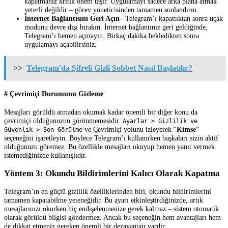
kapatmanız kritik önem taşır. Uygulamayı sadece arka plana atmak
yeterli değildir – görev yöneticisinden tamamen sonlandırın.
İnternet Bağlantısını Geri Açın
– Telegram’ı kapattıktan sonra uçak
modunu devre dışı bırakın. İnternet bağlantınız geri geldiğinde,
Telegram’ı hemen açmayın. Birkaç dakika bekledikten sonra
uygulamayı açabilirsiniz.
>>
Telegram'da Şifreli Gizli Sohbet Nasıl Başlatılır?
# Çevrimiçi Durumunu Gizleme
Mesajları görüldü atmadan okumak kadar önemli bir diğer konu da
çevrimiçi olduğunuzun görünmemesidir.
Ayarlar > Gizlilik ve
ve Çevrimiçi yolunu izleyerek “
Kimse
”
Güvenlik > Son Görülme
seçeneğini işaretleyin. Böylece Telegram’ı kullanırken başkaları sizin aktif
olduğunuzu göremez. Bu özellikle mesajları okuyup hemen yanıt vermek
istemediğinizde kullanışlıdır.
Yöntem 3: Okundu Bildirimlerini Kalıcı Olarak Kapatma
Telegram’ın en güçlü gizlilik özelliklerinden biri, okundu bildirimlerini
tamamen kapatabilme yeteneğidir. Bu ayarı etkinleştirdiğinizde, artık
mesajlarınızı okurken hiç endişelenmenize gerek kalmaz – sistem otomatik
olarak görüldü bilgisi göndermez. Ancak bu seçeneğin hem avantajları hem
de dikkat etmeniz gereken önemli bir dezavantajı vardır.