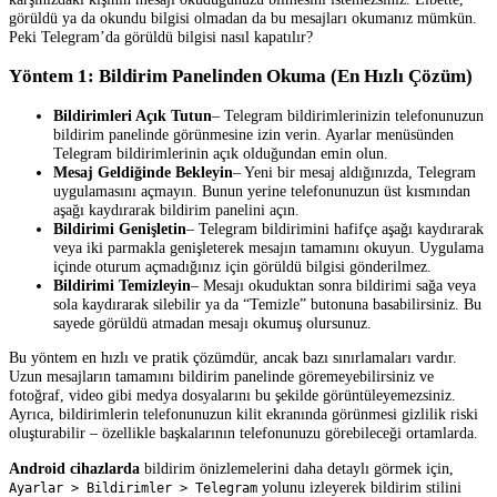
görüldü ya da okundu bilgisi olmadan da bu mesajları okumanız mümkün.
Peki Telegram’da görüldü bilgisi nasıl kapatılır?
Yöntem 1: Bildirim Panelinden Okuma (En Hızlı Çözüm)
Bildirimleri Açık Tutun
– Telegram bildirimlerinizin telefonunuzun
bildirim panelinde görünmesine izin verin. Ayarlar menüsünden
Telegram bildirimlerinin açık olduğundan emin olun.
Mesaj Geldiğinde Bekleyin
– Yeni bir mesaj aldığınızda, Telegram
uygulamasını açmayın. Bunun yerine telefonunuzun üst kısmından
aşağı kaydırarak bildirim panelini açın.
Bildirimi Genişletin
– Telegram bildirimini hafifçe aşağı kaydırarak
veya iki parmakla genişleterek mesajın tamamını okuyun. Uygulama
içinde oturum açmadığınız için görüldü bilgisi gönderilmez.
Bildirimi Temizleyin
– Mesajı okuduktan sonra bildirimi sağa veya
sola kaydırarak silebilir ya da “Temizle” butonuna basabilirsiniz. Bu
sayede görüldü atmadan mesajı okumuş olursunuz.
Bu yöntem en hızlı ve pratik çözümdür, ancak bazı sınırlamaları vardır.
Uzun mesajların tamamını bildirim panelinde göremeyebilirsiniz ve
fotoğraf, video gibi medya dosyalarını bu şekilde görüntüleyemezsiniz.
Ayrıca, bildirimlerin telefonunuzun kilit ekranında görünmesi gizlilik riski
oluşturabilir – özellikle başkalarının telefonunuzu görebileceği ortamlarda.
Android cihazlarda
bildirim önizlemelerini daha detaylı görmek için,
yolunu izleyerek bildirim stilini
Ayarlar > Bildirimler > Telegram