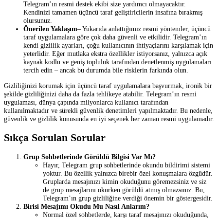
Telegram’ın resmi destek ekibi size yardımcı olmayacaktır.
Kendinizi tamamen üçüncü taraf geliştiricilerin insafına bırakmış
olursunuz.
Önerilen Yaklaşım
– Yukarıda anlattığımız resmi yöntemler, üçüncü
taraf uygulamalara göre çok daha güvenli ve etkilidir. Telegram’ın
kendi gizlilik ayarları, çoğu kullanıcının ihtiyaçlarını karşılamak için
yeterlidir. Eğer mutlaka ekstra özellikler istiyorsanız, yalnızca açık
kaynak kodlu ve geniş topluluk tarafından denetlenmiş uygulamaları
tercih edin – ancak bu durumda bile risklerin farkında olun.
Gizliliğinizi korumak için üçüncü taraf uygulamalara başvurmak, ironik bir
şekilde gizliliğinizi daha da fazla tehlikeye atabilir. Telegram’ın resmi
uygulaması, dünya çapında milyonlarca kullanıcı tarafından
kullanılmaktadır ve sürekli güvenlik denetimleri yapılmaktadır. Bu nedenle,
güvenlik ve gizlilik konusunda en iyi seçenek her zaman resmi uygulamadır.
Sıkça Sorulan Sorular
Grup Sohbetlerinde Görüldü Bilgisi Var Mı?
Hayır, Telegram grup sohbetlerinde okundu bildirimi sistemi
yoktur. Bu özellik yalnızca birebir özel konuşmalara özgüdür.
Gruplarda mesajınızı kimin okuduğunu göremezsiniz ve siz
de grup mesajlarını okurken görüldü atmış olmazsınız. Bu,
Telegram’ın grup gizliliğine verdiği önemin bir göstergesidir.
Birisi Mesajımı Okudu Mu Nasıl Anlarım?
Normal özel sohbetlerde, karşı taraf mesajınızı okuduğunda,