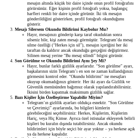
mesajın altında küçük bir daire içinde onun profil fotoğrafını
görürsünüz. Eğer kişinin profil fotoğrafı yoksa, başlangıç
harfleri renkli bir daire içinde görünür. İki tik mesajın
gönderildiğini gösterirken, profil fotoğrafı okunduğunu
gösterir.
Mesajı Silersem Okundu Bildirimi Kaybolur Mu?
Hayır, mesajınızı gönderip karşı taraf okuduktan sonra
silseniz bile, kişi zaten mesajı görmüştür. Telegram’da mesaj
silme özelliği (“Herkes için sil”), mesajın içeriğini her iki
taraftan da kaldırır ancak okunduğu gerçeğini değiştirmez.
Silinen mesaj yerine “Bu mesaj silindi” bilgisi görünür.
Son Görülme ve Okundu Bildirimi Aynı Şey Mi?
Hayır, bunlar farklı gizlilik ayarlarıdır. “Son görülme” ayarı,
başkalarının sizin Telegram’ı en son ne zaman kullandığınızı
görmesini kontrol eder. “Okundu bildirimi” ise mesajları
okuyup okumadığınızı gösterir. Her iki ayarı da Gizlilik ve
Güvenlik menüsünden bağımsız olarak yapılandırabilirsiniz.
İkisini birden kapatmak maksimum gizlilik sağlar.
Bazı Kişiler İçin Özelleştirme Yapabilir Miyim?
Telegram’ın gizlilik ayarları oldukça esnektir. “Son Görülme
ve Çevrimiçi” ayarlarında, bu bilgileri kimlerin
görebileceğini seçebilirsiniz: Herkes, Kişilerim, Kişilerim
Hariç, veya Hiç Kimse. Ayrıca özel istisnalar ekleyerek belirli
kişileri bu kuralın dışında tutabilirsiniz. Ancak okundu
bildirimleri için böyle seçici bir ayar yoktur – ya herkese açık
ya da herkese kapalıdır.