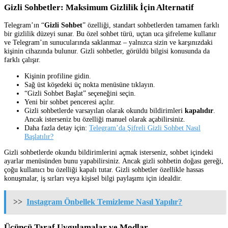
Gizli Sohbetler: Maksimum Gizlilik İçin Alternatif
Telegram’ın “
Gizli Sohbet
” özelliği, standart sohbetlerden tamamen farklı
bir gizlilik düzeyi sunar. Bu özel sohbet türü, uçtan uca şifreleme kullanır
ve Telegram’ın sunucularında saklanmaz – yalnızca sizin ve karşınızdaki
kişinin cihazında bulunur. Gizli sohbetler, görüldü bilgisi konusunda da
farklı çalışır.
Kişinin profiline gidin.
Sağ üst köşedeki üç nokta menüsüne tıklayın.
“Gizli Sohbet Başlat” seçeneğini seçin.
Yeni bir sohbet penceresi açılır.
Gizli sohbetlerde varsayılan olarak okundu bildirimleri
kapalıdır
.
Ancak isterseniz bu özelliği manuel olarak açabilirsiniz.
Daha fazla detay için:
Telegram’da Şifreli Gizli Sohbet Nasıl
Başlatılır?
Gizli sohbetlerde okundu bildirimlerini açmak isterseniz, sohbet içindeki
ayarlar menüsünden bunu yapabilirsiniz. Ancak gizli sohbetin doğası gereği,
çoğu kullanıcı bu özelliği kapalı tutar. Gizli sohbetler özellikle hassas
konuşmalar, iş sırları veya kişisel bilgi paylaşımı için idealdir.
>>
Instagram Önbellek Temizleme Nasıl Yapılır?
Üçüncü Taraf Uygulamalar ve Modlar