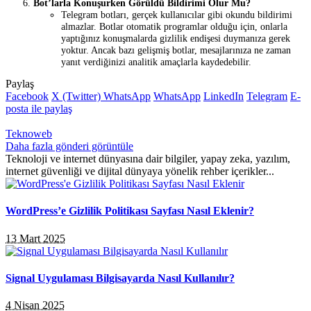
Bot’larla Konuşurken Görüldü Bildirimi Olur Mu?
Telegram botları, gerçek kullanıcılar gibi okundu bildirimi
almazlar. Botlar otomatik programlar olduğu için, onlarla
yaptığınız konuşmalarda gizlilik endişesi duymanıza gerek
yoktur. Ancak bazı gelişmiş botlar, mesajlarınıza ne zaman
yanıt verdiğinizi analitik amaçlarla kaydedebilir.
Paylaş
Facebook
X (Twitter)
WhatsApp
WhatsApp
LinkedIn
Telegram
E-
posta ile paylaş
Teknoweb
Daha fazla gönderi görüntüle
Teknoloji ve internet dünyasına dair bilgiler, yapay zeka, yazılım,
internet güvenliği ve dijital dünyaya yönelik rehber içerikler...
WordPress’e Gizlilik Politikası Sayfası Nasıl Eklenir?
13 Mart 2025
Signal Uygulaması Bilgisayarda Nasıl Kullanılır?
4 Nisan 2025