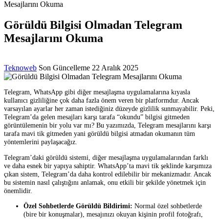
Mesajlarını Okuma
Görüldü Bilgisi Olmadan Telegram
Mesajlarını Okuma
Posted
Teknoweb
Son Güncelleme 22 Aralık 2025
by
Telegram, WhatsApp gibi diğer mesajlaşma uygulamalarına kıyasla
kullanıcı gizliliğine çok daha fazla önem veren bir platformdur. Ancak
varsayılan ayarlar her zaman istediğiniz düzeyde gizlilik sunmayabilir. Peki,
Telegram’da gelen mesajları karşı tarafa “okundu” bilgisi gitmeden
görüntülemenin bir yolu var mı? Bu yazımızda, Telegram mesajlarını karşı
tarafa mavi tik gitmeden yani görüldü bilgisi atmadan okumanın tüm
yöntemlerini paylaşacağız.
Telegram’daki görüldü sistemi, diğer mesajlaşma uygulamalarından farklı
ve daha esnek bir yapıya sahiptir. WhatsApp’ta mavi tik şeklinde karşımıza
çıkan sistem, Telegram’da daha kontrol edilebilir bir mekanizmadır. Ancak
bu sistemin nasıl çalıştığını anlamak, onu etkili bir şekilde yönetmek için
önemlidir.
Özel Sohbetlerde Görüldü Bildirimi:
Normal özel sohbetlerde
(bire bir konuşmalar), mesajınızı okuyan kişinin profil fotoğrafı,