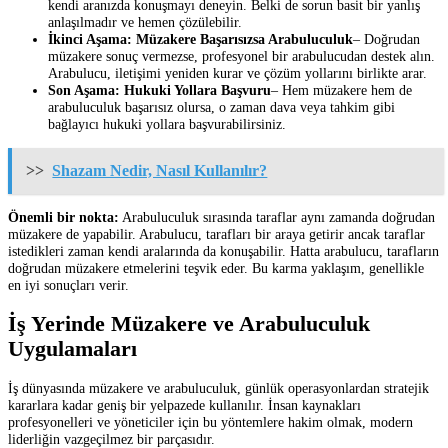
kendi aranızda konuşmayı deneyin. Belki de sorun basit bir yanlış
anlaşılmadır ve hemen çözülebilir.
İkinci Aşama: Müzakere Başarısızsa Arabuluculuk
– Doğrudan
müzakere sonuç vermezse, profesyonel bir arabulucudan destek alın.
Arabulucu, iletişimi yeniden kurar ve çözüm yollarını birlikte arar.
Son Aşama: Hukuki Yollara Başvuru
– Hem müzakere hem de
arabuluculuk başarısız olursa, o zaman dava veya tahkim gibi
bağlayıcı hukuki yollara başvurabilirsiniz.
>>
Shazam Nedir, Nasıl Kullanılır?
Önemli bir nokta:
Arabuluculuk sırasında taraflar aynı zamanda doğrudan
müzakere de yapabilir. Arabulucu, tarafları bir araya getirir ancak taraflar
istedikleri zaman kendi aralarında da konuşabilir. Hatta arabulucu, tarafların
doğrudan müzakere etmelerini teşvik eder. Bu karma yaklaşım, genellikle
en iyi sonuçları verir.
İş Yerinde Müzakere ve Arabuluculuk
Uygulamaları
İş dünyasında müzakere ve arabuluculuk, günlük operasyonlardan stratejik
kararlara kadar geniş bir yelpazede kullanılır. İnsan kaynakları
profesyonelleri ve yöneticiler için bu yöntemlere hakim olmak, modern
liderliğin vazgeçilmez bir parçasıdır.