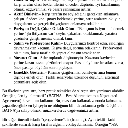
karşı tarafın olası beklentilerini önceden düşünün. İyi hazırlanmış
olmak, özgüveninizi ve başarı şansınızını artırır.
Aktif Dinleyin
– Karşı tarafın ne söylediğini gerçekten anlamaya
çalışın. Sadece konuşmayı beklemek yerine, satır aralarını okuyun,
duygularını ve gerçek ihtiyaçlarını anlamaya odaklanın.
Pozisyon Değil, Çıkar Odaklı Olun
– “Ben şunu istiyorum” demek
yerine “Şu ihtiyacım var” deyin. Çıkarlara odaklanmak, yaratıcı
çözümler geliştirmenize olanak tanır.
Sakin ve Profesyonel Kalın
– Duygularınızı kontrol edin, saldırgan
davranmaktan kaçının. Kişiye değil, soruna odaklanın. Profesyonel
bir tutum, karşı tarafın da yapıcı olmasını teşvik eder.
Yaratıcı Olun
– Sıfır toplamlı düşünmeyin. Kazanan-kaybeden
yerine kazan-kazan çözümleri arayın. Pasta büyütme fırsatları varsa,
önce pastayı büyütün sonra paylaşın.
Esneklik Gösterin
– Kırmızı çizgilerinizi belirleyin ama bunun
dışında esnek olun. Farklı senaryolar üzerinde düşünün, alternatif
çözümlere açık olun.
Bu ilkelerin yanı sıra, bazı pratik teknikler de süreçte size yardımcı olabilir.
Örneğin, “en iyi alternatif” (BATNA – Best Alternative to a Negotiated
Agreement) kavramını kullanın. Bu, masadan kalkmak zorunda kalırsanız
yapabileceğiniz en iyi şeyin ne olduğunu bilmek anlamına gelir. Güçlü bir
BATNA’ya sahip olmak, müzakerelerde özgüveninizi artırır.
Bir diğer önemli teknik “çerçeveleme”dir (framing). Aynı teklifi farklı
şekillerde sunarak karşı tarafın algısını etkileyebilirsiniz. Örneğin “%90