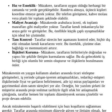
Hız ve Esneklik
– Müzakere, tarafların uygun olduğu herhangi bir
zamanda ve yerde gerçekleşebilir. Randevu almaya, üçüncü kişileri
koordine etmeye gerek yoktur. Bir telefon görüşmesi, kahve molası
veya planlı bir toplantı şeklinde olabilir.
Maliyet Avantajı
– Müzakerede arabulucu ücreti, ek toplantı
masrafları gibi maliyetler yoktur. Taraflar kendi imkanlarıyla bir
araya gelir ve görüşürler. Bu, özellikle küçük çaplı uyuşmazlıklar
için ideal bir çözümdür.
Tam Kontrol
– Taraflar sürecin her aşamasını kontrol eder, hiçbir dış
etki olmadan kendi kararlarını verir. Bu özerklik, çözüme olan
bağlılığı ve memnuniyeti artırır.
İlişkileri Koruma
– Müzakere, tarafların birbirleriyle doğrudan ve
yapıcı bir şekilde iletişim kurmalarını sağlar. Bu da gelecekteki iş
birliği için olumlu bir zemin oluşturur ve ilişkilerin bozulmasını
önler.
Müzakerenin en yaygın kullanım alanları arasında ticari sözleşme
görüşmeleri, iş yerinde çalışan-işveren anlaşmazlıkları, tedarikçi-müşteri
ilişkilerinde fiyat ve şartların belirlenmesi, aile içi miras paylaşımları ve
gayrimenkul alım-satım süreçleri yer alır. Örneğin, bir yazılım şirketi ile
müşterisi arasında proje teslimat tarihiyle ilgili ufak bir anlaşmazlık
çıktığında, taraflar hemen bir toplantı düzenleyerek sorunu çözebilir ve
proje devam edebilir.
Ancak müzakerenin başarılı olabilmesi için bazı koşulların sağlanması
gerekir. Taraflar arasında minimum düzeyde güven ve iletişim olmalı, her