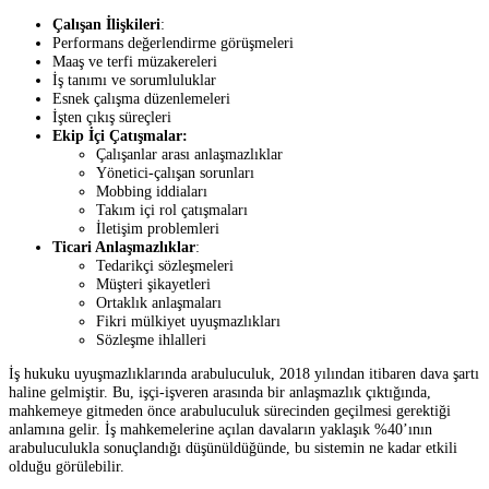
Çalışan İlişkileri
:
Performans değerlendirme görüşmeleri
Maaş ve terfi müzakereleri
İş tanımı ve sorumluluklar
Esnek çalışma düzenlemeleri
İşten çıkış süreçleri
Ekip İçi Çatışmalar:
Çalışanlar arası anlaşmazlıklar
Yönetici-çalışan sorunları
Mobbing iddiaları
Takım içi rol çatışmaları
İletişim problemleri
Ticari Anlaşmazlıklar
:
Tedarikçi sözleşmeleri
Müşteri şikayetleri
Ortaklık anlaşmaları
Fikri mülkiyet uyuşmazlıkları
Sözleşme ihlalleri
İş hukuku uyuşmazlıklarında arabuluculuk, 2018 yılından itibaren dava şartı
haline gelmiştir. Bu, işçi-işveren arasında bir anlaşmazlık çıktığında,
mahkemeye gitmeden önce arabuluculuk sürecinden geçilmesi gerektiği
anlamına gelir. İş mahkemelerine açılan davaların yaklaşık %40’ının
arabuluculukla sonuçlandığı düşünüldüğünde, bu sistemin ne kadar etkili
olduğu görülebilir.