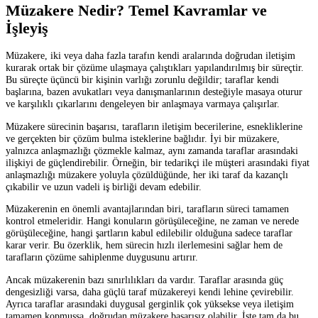
Müzakere Nedir? Temel Kavramlar ve
İşleyiş
Müzakere, iki veya daha fazla tarafın kendi aralarında doğrudan iletişim
kurarak ortak bir çözüme ulaşmaya çalıştıkları yapılandırılmış bir süreçtir.
Bu süreçte üçüncü bir kişinin varlığı zorunlu değildir; taraflar kendi
başlarına, bazen avukatları veya danışmanlarının desteğiyle masaya oturur
ve karşılıklı çıkarlarını dengeleyen bir anlaşmaya varmaya çalışırlar.
Müzakere sürecinin başarısı, tarafların iletişim becerilerine, esnekliklerine
ve gerçekten bir çözüm bulma isteklerine bağlıdır. İyi bir müzakere,
yalnızca anlaşmazlığı çözmekle kalmaz, aynı zamanda taraflar arasındaki
ilişkiyi de güçlendirebilir. Örneğin, bir tedarikçi ile müşteri arasındaki fiyat
anlaşmazlığı müzakere yoluyla çözüldüğünde, her iki taraf da kazançlı
çıkabilir ve uzun vadeli iş birliği devam edebilir.
Müzakerenin en önemli avantajlarından biri, tarafların süreci tamamen
kontrol etmeleridir. Hangi konuların görüşüleceğine, ne zaman ve nerede
görüşüleceğine, hangi şartların kabul edilebilir olduğuna sadece taraflar
karar verir. Bu özerklik, hem sürecin hızlı ilerlemesini sağlar hem de
tarafların çözüme sahiplenme duygusunu artırır.
Ancak müzakerenin bazı sınırlılıkları da vardır. Taraflar arasında güç
dengesizliği varsa, daha güçlü taraf müzakereyi kendi lehine çevirebilir.
Ayrıca taraflar arasındaki duygusal gerginlik çok yüksekse veya iletişim
tamamen kopmuşsa, doğrudan müzakere başarısız olabilir. İşte tam da bu