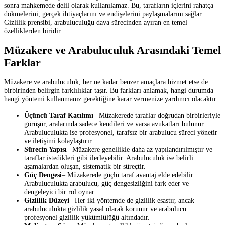
sonra mahkemede delil olarak kullanılamaz. Bu, tarafların içlerini rahatça
dökmelerini, gerçek ihtiyaçlarını ve endişelerini paylaşmalarını sağlar.
Gizlilik prensibi, arabuluculuğu dava sürecinden ayıran en temel
özelliklerden biridir.
Müzakere ve Arabuluculuk Arasındaki Temel
Farklar
Müzakere ve arabuluculuk, her ne kadar benzer amaçlara hizmet etse de
birbirinden belirgin farklılıklar taşır. Bu farkları anlamak, hangi durumda
hangi yöntemi kullanmanız gerektiğine karar vermenize yardımcı olacaktır.
Üçüncü Taraf Katılımı
– Müzakerede taraflar doğrudan birbirleriyle
görüşür, aralarında sadece kendileri ve varsa avukatları bulunur.
Arabuluculukta ise profesyonel, tarafsız bir arabulucu süreci yönetir
ve iletişimi kolaylaştırır.
Sürecin Yapısı
– Müzakere genellikle daha az yapılandırılmıştır ve
taraflar istedikleri gibi ilerleyebilir. Arabuluculuk ise belirli
aşamalardan oluşan, sistematik bir süreçtir.
Güç Dengesi
– Müzakerede güçlü taraf avantaj elde edebilir.
Arabuluculukta arabulucu, güç dengesizliğini fark eder ve
dengeleyici bir rol oynar.
Gizlilik Düzeyi
– Her iki yöntemde de gizlilik esastır, ancak
arabuluculukta gizlilik yasal olarak korunur ve arabulucu
profesyonel gizlilik yükümlülüğü altındadır.