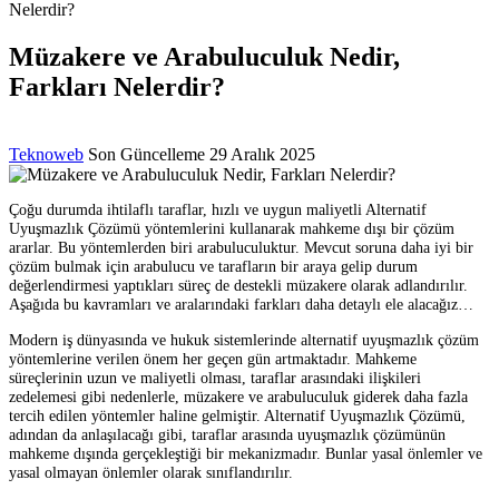
Nelerdir?
Müzakere ve Arabuluculuk Nedir,
Farkları Nelerdir?
Posted
Teknoweb
Son Güncelleme 29 Aralık 2025
by
Çoğu durumda ihtilaflı taraflar, hızlı ve uygun maliyetli Alternatif
Uyuşmazlık Çözümü yöntemlerini kullanarak mahkeme dışı bir çözüm
ararlar. Bu yöntemlerden biri arabuluculuktur. Mevcut soruna daha iyi bir
çözüm bulmak için arabulucu ve tarafların bir araya gelip durum
değerlendirmesi yaptıkları süreç de destekli müzakere olarak adlandırılır.
Aşağıda bu kavramları ve aralarındaki farkları daha detaylı ele alacağız…
Modern iş dünyasında ve hukuk sistemlerinde alternatif uyuşmazlık çözüm
yöntemlerine verilen önem her geçen gün artmaktadır. Mahkeme
süreçlerinin uzun ve maliyetli olması, taraflar arasındaki ilişkileri
zedelemesi gibi nedenlerle, müzakere ve arabuluculuk giderek daha fazla
tercih edilen yöntemler haline gelmiştir. Alternatif Uyuşmazlık Çözümü,
adından da anlaşılacağı gibi, taraflar arasında uyuşmazlık çözümünün
mahkeme dışında gerçekleştiği bir mekanizmadır. Bunlar yasal önlemler ve
yasal olmayan önlemler olarak sınıflandırılır.