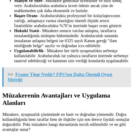
Maliyet ve Süre
– Müzakere genellikle ücretsizdir ve hızlı sonuç
verir. Arabuluculukta arabulucu ücreti ödenir ancak yine de
mahkemeden çok daha ekonomik ve hızlıdır.
Başarı Oranı
– Arabuluculukta profesyonel bir kolaylaştırıcının
varlığı, anlaşmaya varma olasılığını önemli ölçüde artırır.
İstatistikler arabuluculukta %70’in üzerinde başarı oranı gösterir.
Hukuki Statü
– Müzakere sonucu varılan anlaşma, taraflarca
imzalandığında sözleşme hükmündedir. Arabuluculuk sonunda
imzalanan anlaşma belgesi ise 6325 sayılı Kanun gereği “ilam
niteliğinde belge” sayılır ve doğrudan icra edilebilir.
Uygulanabilirlik
– Müzakere her türlü uyuşmazlıkta serbestçe
kullanılabilir. Arabuluculuk ise yalnızca tarafların üzerinde serbestçe
tasarruf edebileceği ve kanunun izin verdiği konularda uygulanabilir.
>>
Frame Time Nedir? FPS'ten Daha Önemli Oyun
Metriği
Müzakerenin Avantajları ve Uygulama
Alanları
Müzakere, uyuşmazlık çözümünde en basit ve doğrudan yöntemdir. Doğru
kullanıldığında hem taraflar hem de ilişkiler için son derece faydalı sonuçlar
doğurabilir. Peki müzakere hangi durumlarda tercih edilmelidir ve ne gibi
avantajlar sunar?