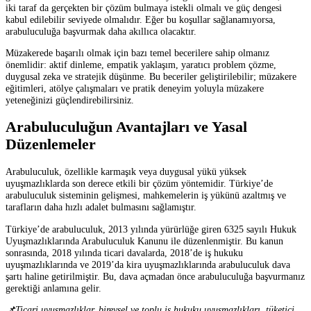
iki taraf da gerçekten bir çözüm bulmaya istekli olmalı ve güç dengesi
kabul edilebilir seviyede olmalıdır. Eğer bu koşullar sağlanamıyorsa,
arabuluculuğa başvurmak daha akıllıca olacaktır.
Müzakerede başarılı olmak için bazı temel becerilere sahip olmanız
önemlidir: aktif dinleme, empatik yaklaşım, yaratıcı problem çözme,
duygusal zeka ve stratejik düşünme. Bu beceriler geliştirilebilir; müzakere
eğitimleri, atölye çalışmaları ve pratik deneyim yoluyla müzakere
yeteneğinizi güçlendirebilirsiniz.
Arabuluculuğun Avantajları ve Yasal
Düzenlemeler
Arabuluculuk, özellikle karmaşık veya duygusal yükü yüksek
uyuşmazlıklarda son derece etkili bir çözüm yöntemidir. Türkiye’de
arabuluculuk sisteminin gelişmesi, mahkemelerin iş yükünü azaltmış ve
tarafların daha hızlı adalet bulmasını sağlamıştır.
Türkiye’de arabuluculuk, 2013 yılında yürürlüğe giren 6325 sayılı Hukuk
Uyuşmazlıklarında Arabuluculuk Kanunu ile düzenlenmiştir. Bu kanun
sonrasında, 2018 yılında ticari davalarda, 2018’de iş hukuku
uyuşmazlıklarında ve 2019’da kira uyuşmazlıklarında arabuluculuk dava
şartı haline getirilmiştir. Bu, dava açmadan önce arabuluculuğa başvurmanız
gerektiği anlamına gelir.
📌Ticari uyuşmazlıklar, bireysel ve toplu iş hukuku uyuşmazlıkları, tüketici