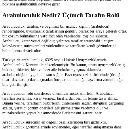
noktada arabuluculuk devreye girer.
Arabuluculuk Nedir? Üçüncü Tarafın Rolü
Arabuluculuk, tarafsız ve bağımsız bir üçüncü kişinin (arabulucu)
rehberliğinde, uyuşmazlık taraflarının gönüllü olarak bir araya gelerek ortak
bir çözüm bulmalarına yardımcı olan yapılandırılmış bir süreçtir.
Arabulucu, karar verici değildir; yalnızca taraflar arasındaki iletişimi
kolaylaştırır, müzakereleri yönlendirir ve tarafların kendi çözümlerini
bulmalarına destek olur.
Türkiye’de arabuluculuk, 6325 sayılı Hukuk Uyuşmazlıklarında
Arabuluculuk Kanunu ile düzenlenmiştir. Bu kanun, ticari uyuşmazlıklar, iş
hukuku, tüketici, kira ve bazı aile hukuku uyuşmazlıklarında
arabuluculuğun uygulanmasını sağlar. Bazı uyuşmazlık türlerinde (örneğin
ticari davalarda) dava açmadan önce arabuluculuğa başvurma zorunluluğu
bile getirilmiştir.
Arabulucunun rolü son derece önemlidir ancak sınırlıdır. Arabulucu,
tarafları zorlamaz, karar vermez, taraflardan birinin lehine tavır almaz.
Bunun yerine, tarafların birbirlerini dinlemesini sağlar, duygusal gerginliği
azaltır, yaratıcı çözüm önerileri geliştirmelerine yardımcı olur ve
müzakerelerin yapıcı bir atmosferde ilerlemesini garanti eder.
Arabuluculuk sürecinin en değerli özelliklerinden biri gizliliktir.
Arabuluculuk görüşmelerinde söylenenler, eğer taraflar anlaşamazsa daha