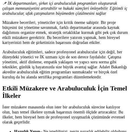
📌 İK departmanları, şirket içi arabuluculuk programları oluşturarak
çalışan memnuniyetini artırabilir ve hukuki süreçleri önleyebilir. Eğitimli iç
arabulucular, ufak çatışmaların büyümeden çözülmesini sağlar.
Müzakere becerileri, yöneticiler için kritik öneme sahiptir. Bir proje
bütçesini üst yönetime savunmak, farklı departmanlar arasında kaynak
dağılımını organize etmek, stratejik ortaklıklar kurmak gibi pek çok durum
etkili müzakere gerektirir. Bu becerilere yatırım yapmak, hem bireysel
kariyerinizi hem de şirketinizin başarısını doğrudan etkiler.
Arabuluculuk eğitimleri, sadece profesyonel arabulucular için değil, her
düzeydeki yönetici ve İK uzmanı için de son derece faydalıdır. Çatışma
yönetimi, aktif dinleme, empatik yaklaşım ve yapıcı soru sorma gibi
teknikler, günlük iş hayatınızda size büyük avantaj sağlar. Adalet Bakanlığı
akredite arabuluculuk eğitim programları sunmaktadır ve birçok özel
kuruluş da bu alanda sertifika programları düzenlemektedir.
Etkili Müzakere ve Arabuluculuk İçin Temel
İlkeler
İster müzakere masasında olun ister bir arabuluculuk sürecine katılıyor
olun, bazı temel ilkelere uymak başarınızı önemli ölçüde artıracaktır. Bu
ilkeler, hem bireysel hem de profesyonel uyuşmazlık çözümünde evrensel
olarak geçerlidir.
Hazırlık Yapın
– Ne istediğinizi, neyin pazarlık edilebilir olduğunu,