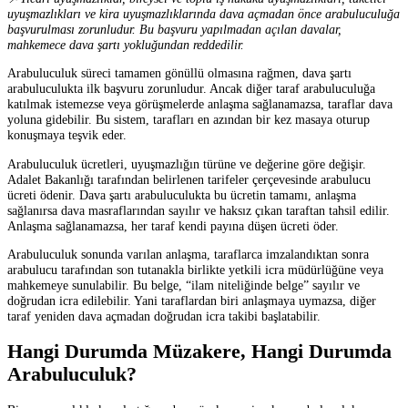
uyuşmazlıkları ve kira uyuşmazlıklarında dava açmadan önce arabuluculuğa
başvurulması zorunludur. Bu başvuru yapılmadan açılan davalar,
mahkemece dava şartı yokluğundan reddedilir.
Arabuluculuk süreci tamamen gönüllü olmasına rağmen, dava şartı
arabuluculukta ilk başvuru zorunludur. Ancak diğer taraf arabuluculuğa
katılmak istemezse veya görüşmelerde anlaşma sağlanamazsa, taraflar dava
yoluna gidebilir. Bu sistem, tarafları en azından bir kez masaya oturup
konuşmaya teşvik eder.
Arabuluculuk ücretleri, uyuşmazlığın türüne ve değerine göre değişir.
Adalet Bakanlığı tarafından belirlenen tarifeler çerçevesinde arabulucu
ücreti ödenir. Dava şartı arabuluculukta bu ücretin tamamı, anlaşma
sağlanırsa dava masraflarından sayılır ve haksız çıkan taraftan tahsil edilir.
Anlaşma sağlanamazsa, her taraf kendi payına düşen ücreti öder.
Arabuluculuk sonunda varılan anlaşma, taraflarca imzalandıktan sonra
arabulucu tarafından son tutanakla birlikte yetkili icra müdürlüğüne veya
mahkemeye sunulabilir. Bu belge, “ilam niteliğinde belge” sayılır ve
doğrudan icra edilebilir. Yani taraflardan biri anlaşmaya uymazsa, diğer
taraf yeniden dava açmadan doğrudan icra takibi başlatabilir.
Hangi Durumda Müzakere, Hangi Durumda
Arabuluculuk?