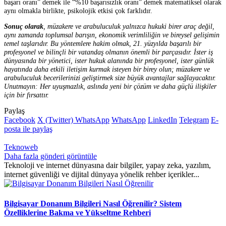
başarı oranı” demek ile “%10 başarısızlık oranı” demek matematiksel olarak
aynı olmakla birlikte, psikolojik etkisi çok farklıdır.
Sonuç olarak
, müzakere ve arabuluculuk yalnızca hukuki birer araç değil,
aynı zamanda toplumsal barışın, ekonomik verimliliğin ve bireysel gelişimin
temel taşlarıdır. Bu yöntemlere hakim olmak, 21. yüzyılda başarılı bir
profesyonel ve bilinçli bir vatandaş olmanın önemli bir parçasıdır. İster iş
dünyasında bir yönetici, ister hukuk alanında bir profesyonel, ister günlük
hayatında daha etkili iletişim kurmak isteyen bir birey olun; müzakere ve
arabuluculuk becerilerinizi geliştirmek size büyük avantajlar sağlayacaktır.
Unutmayın: Her uyuşmazlık, aslında yeni bir çözüm ve daha güçlü ilişkiler
için bir fırsattır.
Paylaş
Facebook
X (Twitter)
WhatsApp
WhatsApp
LinkedIn
Telegram
E-
posta ile paylaş
Teknoweb
Daha fazla gönderi görüntüle
Teknoloji ve internet dünyasına dair bilgiler, yapay zeka, yazılım,
internet güvenliği ve dijital dünyaya yönelik rehber içerikler...
Bilgisayar Donanım Bilgileri Nasıl Öğrenilir? Sistem
Özelliklerine Bakma ve Yükseltme Rehberi