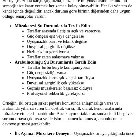
Bir uyuşmazlıkla karşılaştığınızda, müzakere mi yoksa arabuluculuk mu
seçeceğinize karar vermek her zaman kolay olmayabilir. Her iki yöntem de
kendi içinde değerlidir, ancak duruma göre birinin diğerinden daha uygun
olduğu senaryolar vardır.
Müzakereyi Şu Durumlarda Tercih Edin
:
Taraflar arasında iletişim açık ve yapıcıysa
Güç dengesi eşit veya dengeli ise
Uyuşmazlık basit ve teknik değilse
Duygusal gerginlik düşükse
Hızlı çözüm gerekiyorsa
Taraflar zaten anlaşmaya yakınsa
Arabuluculuğu Şu Durumlarda Tercih Edin
:
Taraflar birbirleriyle konuşamıyorsa
Güç dengesizliği varsa
Uyuşmazlık karmaşık ve çok taraflıysa
Duygusal gerginlik çok yüksekse
Geçmiş müzakereler başarısız olduysa
Profesyonel rehberlik gerekiyorsa
Örneğin, iki ortağın şirket payları konusunda anlaşmazlığı varsa ve
aralarında yıllarca süren bir dostluk varsa, ilk olarak kendi aralarında
müzakere etmeleri mantıklıdır. Ancak aynı ortaklar arasında ciddi bir güven
sorunu ortaya çıkmışsa ve iletişim tamamen kopmuşsa, arabulucunun
devreye girmesi gerekebilir.
İlk Aşama: Müzakere Deneyin
– Uyuşmazlık ortaya çıktığında önce