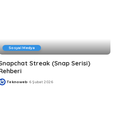
Sosyal Medya
Snapchat Streak (Snap Serisi)
Rehberi
Teknoweb
6 Şubat 2026
Posted
by