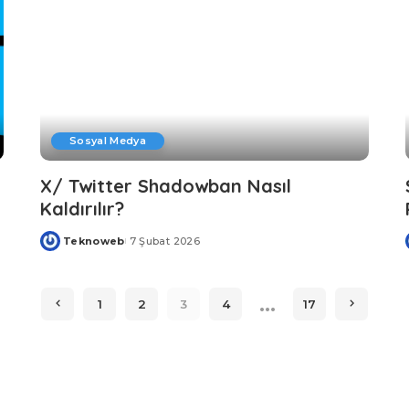
Sosyal Medya
X/ Twitter Shadowban Nasıl
Kaldırılır?
Teknoweb
7 Şubat 2026
Posted
by
…
1
2
3
4
17