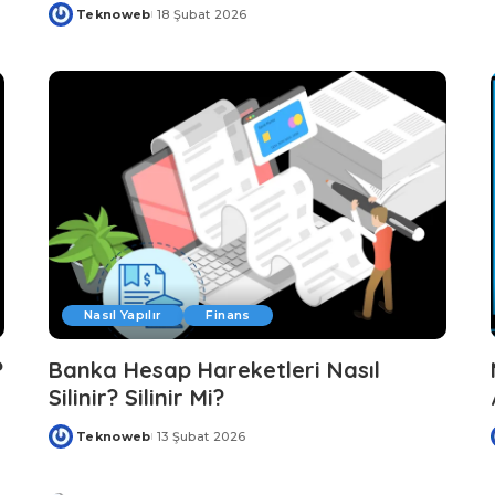
Teknoweb
18 Şubat 2026
Posted
by
Nasıl Yapılır
Finans
?
Banka Hesap Hareketleri Nasıl
Silinir? Silinir Mi?
Teknoweb
13 Şubat 2026
Posted
by