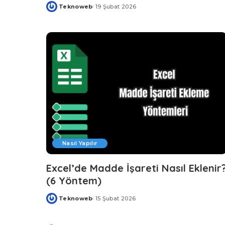
Teknoweb
19 Şubat 2026
Posted
by
Nasıl Yapılır
Excel’de Madde İşareti Nasıl Eklenir
(6 Yöntem)
Teknoweb
15 Şubat 2026
Posted
by