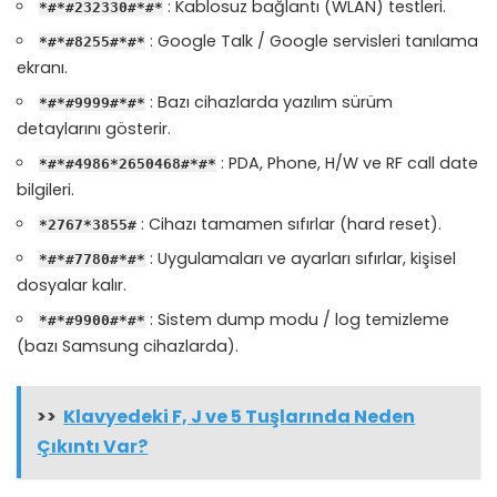
: Kablosuz bağlantı (WLAN) testleri.
*#*#232330#*#*
: Google Talk / Google servisleri tanılama
*#*#8255#*#*
ekranı.
: Bazı cihazlarda yazılım sürüm
*#*#9999#*#*
detaylarını gösterir.
: PDA, Phone, H/W ve RF call date
*#*#4986*2650468#*#*
bilgileri.
: Cihazı tamamen sıfırlar (hard reset).
*2767*3855#
: Uygulamaları ve ayarları sıfırlar, kişisel
*#*#7780#*#*
dosyalar kalır.
: Sistem dump modu / log temizleme
*#*#9900#*#*
(bazı Samsung cihazlarda).
>>
Klavyedeki F, J ve 5 Tuşlarında Neden
Çıkıntı Var?