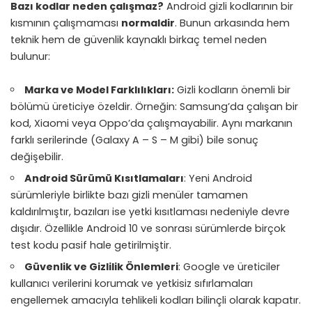
Bazı kodlar neden çalışmaz?
Android gizli kodlarının bir
kısmının çalışmaması
normaldir
. Bunun arkasında hem
teknik hem de güvenlik kaynaklı birkaç temel neden
bulunur:
Marka ve Model Farklılıkları:
Gizli kodların önemli bir
bölümü üreticiye özeldir. Örneğin: Samsung’da çalışan bir
kod, Xiaomi veya Oppo’da çalışmayabilir. Aynı markanın
farklı serilerinde (Galaxy A – S – M gibi) bile sonuç
değişebilir.
Android Sürümü Kısıtlamaları
: Yeni Android
sürümleriyle birlikte bazı gizli menüler tamamen
kaldırılmıştır, bazıları ise yetki kısıtlaması nedeniyle devre
dışıdır. Özellikle Android 10 ve sonrası sürümlerde birçok
test kodu pasif hale getirilmiştir.
Güvenlik ve Gizlilik Önlemleri
: Google ve üreticiler
kullanıcı verilerini korumak ve yetkisiz sıfırlamaları
engellemek amacıyla tehlikeli kodları bilinçli olarak kapatır.