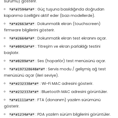
sürümü) gösterir.
: Güç tuşuna basıldığında doğrudan
*#*#7594#*#*
kapanma özelliğini aktif eder (bazı modellerde).
: Dokunmatik ekran (touchscreen)
*#*#2663#*#*
firmware bilgilerini gösterir.
: Dokunmatik ekran test ekranını açar.
*#*#2664#*#*
: Titreşim ve ekran parlaklığı testini
*#*#0842#*#*
başlatır.
: Ses (hoparlör) test menüsünü açar.
*#*#0289#*#*
: Servis modu / gelişmiş ağ test
*#*#197328640#*#*
menüsünü açar (ileri seviye).
: Wi-Fi MAC adresini gösterir.
*#*#232338#*#*
: Bluetooth MAC adresini görüntüler.
*#*#232337#*#*
: FTA (donanım) yazılım sürümünü
*#*#1111#*#*
gösterir.
: PDA yazılım sürüm bilgilerini görüntüler.
*#*#1234#*#*