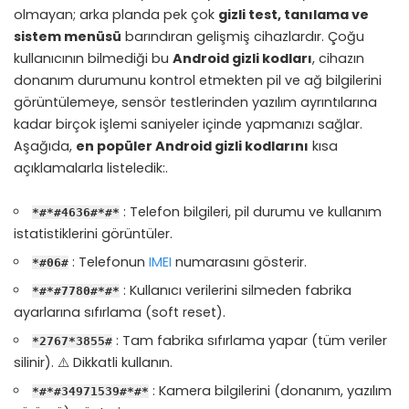
olmayan; arka planda pek çok
gizli test, tanılama ve
sistem menüsü
barındıran gelişmiş cihazlardır. Çoğu
kullanıcının bilmediği bu
Android gizli kodları
, cihazın
donanım durumunu kontrol etmekten pil ve ağ bilgilerini
görüntülemeye, sensör testlerinden yazılım ayrıntılarına
kadar birçok işlemi saniyeler içinde yapmanızı sağlar.
Aşağıda,
en popüler Android gizli kodlarını
kısa
açıklamalarla listeledik:.
: Telefon bilgileri, pil durumu ve kullanım
*#*#4636#*#*
istatistiklerini görüntüler.
: Telefonun
IMEI
numarasını gösterir.
*#06#
: Kullanıcı verilerini silmeden fabrika
*#*#7780#*#*
ayarlarına sıfırlama (soft reset).
: Tam fabrika sıfırlama yapar (tüm veriler
*2767*3855#
silinir). ⚠️ Dikkatli kullanın.
: Kamera bilgilerini (donanım, yazılım
*#*#34971539#*#*