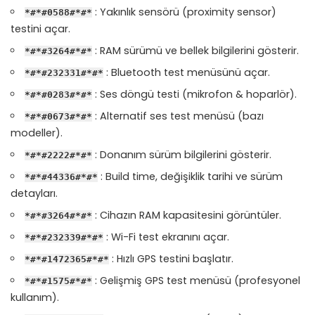
: Yakınlık sensörü (proximity sensor)
*#*#0588#*#*
testini açar.
: RAM sürümü ve bellek bilgilerini gösterir.
*#*#3264#*#*
: Bluetooth test menüsünü açar.
*#*#232331#*#*
: Ses döngü testi (mikrofon & hoparlör).
*#*#0283#*#*
: Alternatif ses test menüsü (bazı
*#*#0673#*#*
modeller).
: Donanım sürüm bilgilerini gösterir.
*#*#2222#*#*
: Build time, değişiklik tarihi ve sürüm
*#*#44336#*#*
detayları.
: Cihazın RAM kapasitesini görüntüler.
*#*#3264#*#*
: Wi-Fi test ekranını açar.
*#*#232339#*#*
: Hızlı GPS testini başlatır.
*#*#1472365#*#*
: Gelişmiş GPS test menüsü (profesyonel
*#*#1575#*#*
kullanım).