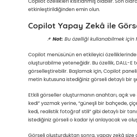
Copilot özellikleri kısıtlanmış olabilir. Son ola
etkinleştirildiğinden emin olun.
Copilot Yapay Zekâ ile Gör
📌
Not:
Bu özelliği kullanabilmek için 
Copilot menüsünün en etkileyici özelliklerind
oluşturabilme yeteneğidir. Bu özellik, DALL-E 
görselleştirebilir. Başlamak için, Copilot pane
metin kutusuna istediğiniz görseli detaylı bir ş
Etkili görseller oluşturmanın anahtarı, açık ve
kedi” yazmak yerine, “güneşli bir bahçede, çiçe
kedi, realistik fotoğraf stili” gibi detaylı bir
istediğiniz görseli o kadar iyi anlayacak ve olu
Görseli oluşturduktan sonra, yapay zekâ size 