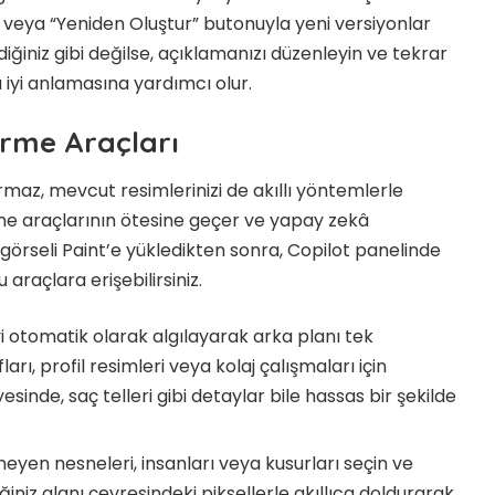
ir veya “Yeniden Oluştur” butonuyla yeni versiyonlar
diğiniz gibi değilse, açıklamanızı düzenleyin ve tekrar
iyi anlamasına yardımcı olur.
irme Araçları
maz, mevcut resimlerinizi de akıllı yöntemlerle
nleme araçlarının ötesine geçer ve yapay zekâ
r görseli Paint’e yükledikten sonra, Copilot panelinde
araçlara erişebilirsiniz.
 otomatik olarak algılayarak arka planı tek
ları, profil resimleri veya kolaj çalışmaları için
nde, saç telleri gibi detaylar bile hassas bir şekilde
eyen nesneleri, insanları veya kusurları seçin ve
iniz alanı çevresindeki piksellerle akıllıca doldurarak