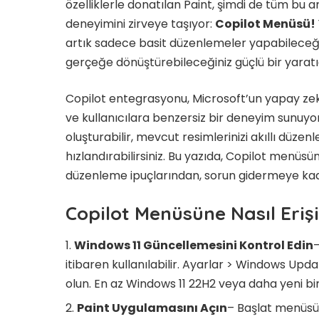
özelliklerle donatılan Paint, şimdi de tüm bu a
deneyimini zirveye taşıyor:
Copilot Menüsü!
artık sadece basit düzenlemeler yapabileceği
gerçeğe dönüştürebileceğiniz güçlü bir yaratı
Copilot entegrasyonu, Microsoft’un yapay zekâ
ve kullanıcılara benzersiz bir deneyim sunuyo
oluşturabilir, mevcut resimlerinizi akıllı düzenl
hızlandırabilirsiniz. Bu yazıda, Copilot menüsü
düzenleme ipuçlarından, sorun gidermeye kada
Copilot Menüsüne Nasıl Erişi
Windows 11 Güncellemesini Kontrol Edin
–
itibaren kullanılabilir. Ayarlar > Windows U
olun. En az Windows 11 22H2 veya daha yeni bir
Paint Uygulamasını Açın
– Başlat menüsü