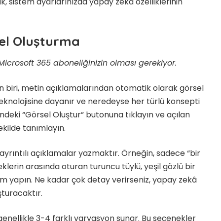
rak, sistem ayarlarınızda yapay zekâ özelliklerinin
sel Oluşturma
Microsoft 365 aboneliğinizin olması gerekiyor.
en biri, metin açıklamalarından otomatik olarak görsel
teknolojisine dayanır ve neredeyse her türlü konsepti
lindeki “Görsel Oluştur” butonuna tıklayın ve açılan
ekilde tanımlayın.
 ayrıntılı açıklamalar yazmaktır. Örneğin, sadece “bir
klerin arasında oturan turuncu tüylü, yeşil gözlü bir
 tanım yapın. Ne kadar çok detay verirseniz, yapay zekâ
şturacaktır.
genellikle 3-4 farklı varyasyon sunar. Bu seçenekler