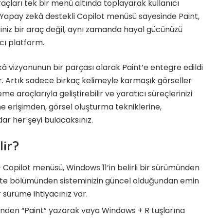
raçları tek bir menü altında toplayarak kullanıcı
Yapay zekâ destekli Copilot menüsü sayesinde Paint,
niz bir araç değil, aynı zamanda hayal gücünüzü
cı platform.
 vizyonunun bir parçası olarak Paint’e entegre edildi
r. Artık sadece birkaç kelimeyle karmaşık görseller
eme araçlarıyla geliştirebilir ve yaratıcı süreçlerinizi
ne erişimden, görsel oluşturma tekniklerine,
r her şeyi bulacaksınız.
lir?
 Copilot menüsü, Windows 11’in belirli bir sürümünden
pdate bölümünden sisteminizin güncel olduğundan emin
 sürüme ihtiyacınız var.
nden “Paint” yazarak veya Windows + R tuşlarına