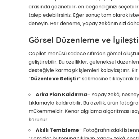
arasında gezinebilir, en beğendiğinizi seçebil
talep edebilirsiniz. Eğer sonuç tam olarak iste
deneyin. Her deneme, yapay zekânın sizi daha 
Görsel Düzenleme ve İyileşt
Copilot menüsü sadece sıfırdan görsel oluştur
geliştirebilir. Bu özellikler, geleneksel düze
desteğiyle karmaşık işlemleri kolaylaştırır. Bi
“
Düzenle ve Geliştir
” sekmesine tıklayarak bu 
Arka Plan Kaldırma
– Yapay zekâ, nesneyi
tıklamayla kaldırabilir. Bu özellik, ürün fotoğraf
mükemmeldir. Kenar algılama algoritması sayesi
korunur.
Akıllı Temizleme
– Fotoğrafınızdaki istenm
“Temizle” butonuna tıklayın. Yapay zekâ, seçtiğ