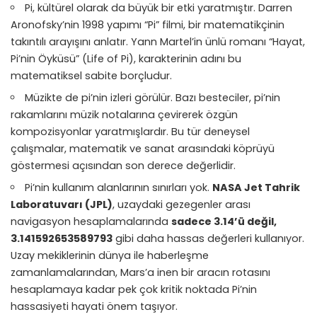
Pi, kültürel olarak da büyük bir etki yaratmıştır. Darren
Aronofsky’nin 1998 yapımı “Pi” filmi, bir matematikçinin
takıntılı arayışını anlatır. Yann Martel’in ünlü romanı “Hayat,
Pi’nin Öyküsü” (Life of Pi), karakterinin adını bu
matematiksel sabite borçludur.
Müzikte de pi’nin izleri görülür. Bazı besteciler, pi’nin
rakamlarını müzik notalarına çevirerek özgün
kompozisyonlar yaratmışlardır. Bu tür deneysel
çalışmalar, matematik ve sanat arasındaki köprüyü
göstermesi açısından son derece değerlidir.
Pi’nin kullanım alanlarının sınırları yok.
NASA Jet Tahrik
Laboratuvarı (JPL)
, uzaydaki gezegenler arası
navigasyon hesaplamalarında
sadece 3.14’ü değil,
3.141592653589793
gibi daha hassas değerleri kullanıyor.
Uzay mekiklerinin dünya ile haberleşme
zamanlamalarından, Mars’a inen bir aracın rotasını
hesaplamaya kadar pek çok kritik noktada Pi’nin
hassasiyeti hayati önem taşıyor.