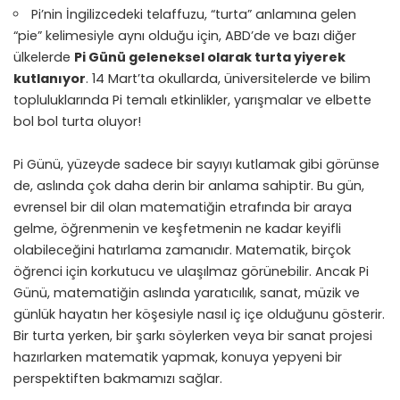
Pi’nin İngilizcedeki telaffuzu, “turta” anlamına gelen
“pie” kelimesiyle aynı olduğu için, ABD’de ve bazı diğer
ülkelerde
Pi Günü geleneksel olarak turta yiyerek
kutlanıyor
. 14 Mart’ta okullarda, üniversitelerde ve bilim
topluluklarında Pi temalı etkinlikler, yarışmalar ve elbette
bol bol turta oluyor!
Pi Günü, yüzeyde sadece bir sayıyı kutlamak gibi görünse
de, aslında çok daha derin bir anlama sahiptir. Bu gün,
evrensel bir dil olan matematiğin etrafında bir araya
gelme, öğrenmenin ve keşfetmenin ne kadar keyifli
olabileceğini hatırlama zamanıdır. Matematik, birçok
öğrenci için korkutucu ve ulaşılmaz görünebilir. Ancak Pi
Günü, matematiğin aslında yaratıcılık, sanat, müzik ve
günlük hayatın her köşesiyle nasıl iç içe olduğunu gösterir.
Bir turta yerken, bir şarkı söylerken veya bir sanat projesi
hazırlarken matematik yapmak, konuya yepyeni bir
perspektiften bakmamızı sağlar.