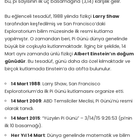
bu, pi sayısının ilk üç basamağına (3,14) karşılık gelir.
Bu eğlenceli tesadüf, 1988 yılında fizikçi
Larry Shaw
tarafından keşfedilmiş ve San Francisco’daki
Exploratorium bilim müzesinde ilk resmi kutlama
yapılmıştır. O zamandan beri, Pi Günü dünya genelinde
büyük bir coşkuyla kutlanmaktadır. İlginç bir şekilde, 14
Mart aynı zamanda ünlü fizikçi
Albert Einstein’ın doğum
günüdür
. Bu tesadüf, günü daha da özel kılmaktadır ve
birçok kutlamada Einstein’a da atıfta bulunulur.
14 Mart 1988
: Larry Shaw, San Francisco
Exploratorium’da ilk Pi Günü kutlamasını organize etti.
14 Mart 2009
: ABD Temsilciler Meclisi, Pi Günü’nü resmi
olarak tanıdı.
14 Mart 2015
: “Yüzyılın Pi Günü” – 3/14/15 9:26:53 (pi’nin
ilk 10 basamağı).
Her Yıl 14 Mart
: Dünya genelinde matematik ve bilim