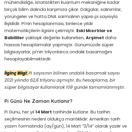
mühendisliğe, istatistikten kuantum mekaniğine kadar
birçok bilim dalında karşımıza çıkar. Dalgalar, salınımlar,
yörüngeler ve hatta DNA sarmalının yapısı pi sayısıyla
ilişkilidir. Pi’nin hesaplanması, binlerce yıldır
matematikçilerin ilgisini çekmiştir.
Eski Mısırlılar ve
Babilliler
yaklaşık değerler kullanırken,
Arşimet
daha
hassas hesaplamalar yapmıştır. Günümüzde süper
bilgisayarlar, pi’nin trilyonlarca ondalık basamağını
hesaplayabilmektedir.
İlginç Bilgi:
Pi sayısının bilinen ondalık basamak sayısı
2021 yılında 62,8 trilyonu aşmıştır. Bu hesaplama, bir
süper bilgisayar kullanılarak 108 günde tamamlanmıştır.
Pi Günü Ne Zaman Kutlanır?
Pi Günü, her yıl
14 Mart
tarihinde kutlanır. Bu tarihin
seçilmesinin nedeni oldukça mantıklıdır: Amerikan tarih
yazım formatında (ay/gün), 14 Mart “3/14” olarak yazılır ve