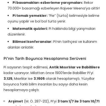
Pi basamakları ezberleme yarışmaları:
Rekor
70.000+ basamağı ezberleyen Rajveer Meena’ya aittir!
Pi temalı yemekler:
“Pie” (turta) kelimesiyle kelime
oyunu yapılır ve bol bol turta yenir.
Matematik quizleri:
Pi hakkında bilgi yarışmaları
düzenlenir.
Bilimsel konferanslar:
Pi’nin tarihçesi ve kullanım
alanları anlatılır.
Pi’nin Tarih Boyunca Hesaplanma Serüveni
Pi sayısının tespit edilmesi,
Antik Mısırlılar ve Babillilere
kadar uzanıyor. Milattan önce 1900’lerde Babilliler Pi’yi
3.125
, Mısırlılar ise
3.1605
olarak hesaplamıştı. Yüzyıllar
boyunca farklı bilim insanları bu sayıyı daha kesin
hesaplamaya çalıştı:
Arşimet
(M. Ö. 287-212), Pi’yi
3 tam 1/7 ile 3 tam 10/71