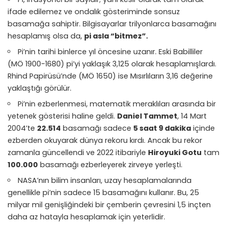
ifade edilemez ve ondalık gösteriminde sonsuz
basamağa sahiptir. Bilgisayarlar trilyonlarca basamağını
hesaplamış olsa da,
pi asla “bitmez”.
Pi’nin tarihi binlerce yıl öncesine uzanır. Eski Babilliler
(MÖ 1900-1680) pi’yi yaklaşık 3,125 olarak hesaplamışlardı.
Rhind Papirüsü’nde (MÖ 1650) ise Mısırlıların 3,16 değerine
yaklaştığı görülür.
Pi’nin ezberlenmesi, matematik meraklıları arasında bir
yetenek gösterisi haline geldi.
Daniel Tammet
, 14 Mart
2004’te
22.514
basamağı sadece
5 saat 9 dakika
içinde
ezberden okuyarak dünya rekoru kırdı. Ancak bu rekor
zamanla güncellendi ve 2022 itibariyle
Hiroyuki Gotu
tam
100.000
basamağı ezberleyerek zirveye yerleşti.
NASA’nın bilim insanları, uzay hesaplamalarında
genellikle pi’nin sadece 15 basamağını kullanır. Bu, 25
milyar mil genişliğindeki bir çemberin çevresini 1,5 inçten
daha az hatayla hesaplamak için yeterlidir.