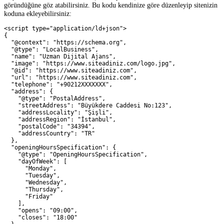
göründüğüne göz atabilirsiniz. Bu kodu kendinize göre düzenleyip sitenizin
koduna ekleyebilirsiniz:
<script type="application/ld+json">
{
  "@context": "https://schema.org",
  "@type": "LocalBusiness",
  "name": "Uzman Dijital Ajans",
  "image": "https://www.siteadiniz.com/logo.jpg",
  "@id": "https://www.siteadiniz.com",
  "url": "https://www.siteadiniz.com",
  "telephone": "+90212XXXXXXX",
  "address": {
    "@type": "PostalAddress",
    "streetAddress": "Büyükdere Caddesi No:123",
    "addressLocality": "Şişli",
    "addressRegion": "İstanbul",
    "postalCode": "34394",
    "addressCountry": "TR"
  },
  "openingHoursSpecification": {
    "@type": "OpeningHoursSpecification",
    "dayOfWeek": [
      "Monday",
      "Tuesday",
      "Wednesday",
      "Thursday",
      "Friday"
    ],
    "opens": "09:00",
    "closes": "18:00"