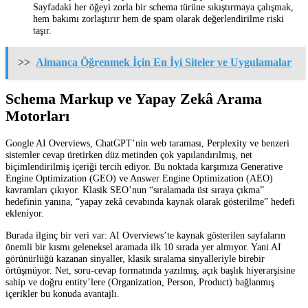
Sayfadaki her öğeyi zorla bir schema türüne sıkıştırmaya çalışmak,
hem bakımı zorlaştırır hem de spam olarak değerlendirilme riski
taşır.
>>
Almanca Öğrenmek İçin En İyi Siteler ve Uygulamalar
Schema Markup ve Yapay Zekâ Arama
Motorları
Google AI Overviews, ChatGPT’nin web taraması, Perplexity ve benzeri
sistemler cevap üretirken düz metinden çok yapılandırılmış, net
biçimlendirilmiş içeriği tercih ediyor. Bu noktada karşımıza Generative
Engine Optimization (GEO) ve Answer Engine Optimization (AEO)
kavramları çıkıyor. Klasik SEO’nun “sıralamada üst sıraya çıkma”
hedefinin yanına, “yapay zekâ cevabında kaynak olarak gösterilme” hedefi
ekleniyor.
Burada ilginç bir veri var: AI Overviews’te kaynak gösterilen sayfaların
önemli bir kısmı geleneksel aramada ilk 10 sırada yer almıyor. Yani AI
görünürlüğü kazanan sinyaller, klasik sıralama sinyalleriyle birebir
örtüşmüyor. Net, soru-cevap formatında yazılmış, açık başlık hiyerarşisine
sahip ve doğru entity’lere (Organization, Person, Product) bağlanmış
içerikler bu konuda avantajlı.