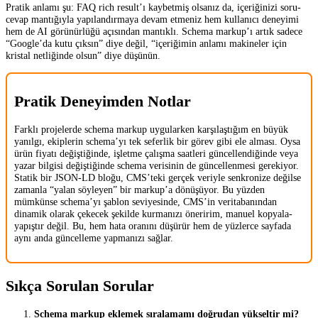
Pratik anlamı şu: FAQ rich result’ı kaybetmiş olsanız da, içeriğinizi soru-
cevap mantığıyla yapılandırmaya devam etmeniz hem kullanıcı deneyimi
hem de AI görünürlüğü açısından mantıklı. Schema markup’ı artık sadece
“Google’da kutu çıksın” diye değil, “içeriğimin anlamı makineler için
kristal netliğinde olsun” diye düşünün.
Pratik Deneyimden Notlar
Farklı projelerde schema markup uygularken karşılaştığım en büyük
yanılgı, ekiplerin schema’yı tek seferlik bir görev gibi ele alması. Oysa
ürün fiyatı değiştiğinde, işletme çalışma saatleri güncellendiğinde veya
yazar bilgisi değiştiğinde schema verisinin de güncellenmesi gerekiyor.
Statik bir JSON-LD bloğu, CMS’teki gerçek veriyle senkronize değilse
zamanla “yalan söyleyen” bir markup’a dönüşüyor. Bu yüzden
mümkünse schema’yı şablon seviyesinde, CMS’in veritabanından
dinamik olarak çekecek şekilde kurmanızı öneririm, manuel kopyala-
yapıştır değil. Bu, hem hata oranını düşürür hem de yüzlerce sayfada
aynı anda güncelleme yapmanızı sağlar.
Sıkça Sorulan Sorular
Schema markup eklemek sıralamamı doğrudan yükseltir mi?