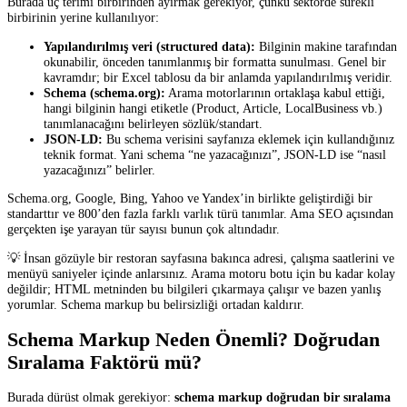
Burada üç terimi birbirinden ayırmak gerekiyor, çünkü sektörde sürekli
birbirinin yerine kullanılıyor:
Yapılandırılmış veri (structured data):
Bilginin makine tarafından
okunabilir, önceden tanımlanmış bir formatta sunulması. Genel bir
kavramdır; bir Excel tablosu da bir anlamda yapılandırılmış veridir.
Schema (schema.org):
Arama motorlarının ortaklaşa kabul ettiği,
hangi bilginin hangi etiketle (Product, Article, LocalBusiness vb.)
tanımlanacağını belirleyen sözlük/standart.
JSON-LD:
Bu schema verisini sayfanıza eklemek için kullandığınız
teknik format. Yani schema “ne yazacağınızı”, JSON-LD ise “nasıl
yazacağınızı” belirler.
Schema.org, Google, Bing, Yahoo ve Yandex’in birlikte geliştirdiği bir
standarttır ve 800’den fazla farklı varlık türü tanımlar. Ama SEO açısından
gerçekten işe yarayan tür sayısı bunun çok altındadır.
💡 İnsan gözüyle bir restoran sayfasına bakınca adresi, çalışma saatlerini ve
menüyü saniyeler içinde anlarsınız. Arama motoru botu için bu kadar kolay
değildir; HTML metninden bu bilgileri çıkarmaya çalışır ve bazen yanlış
yorumlar. Schema markup bu belirsizliği ortadan kaldırır.
Schema Markup Neden Önemli? Doğrudan
Sıralama Faktörü mü?
Burada dürüst olmak gerekiyor:
schema markup doğrudan bir sıralama