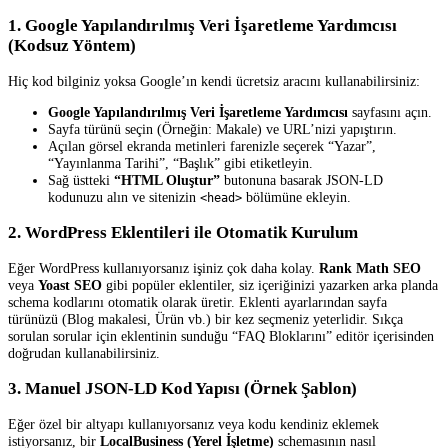
1. Google Yapılandırılmış Veri İşaretleme Yardımcısı
(Kodsuz Yöntem)
Hiç kod bilginiz yoksa Google’ın kendi ücretsiz aracını kullanabilirsiniz:
Google Yapılandırılmış Veri İşaretleme Yardımcısı
sayfasını açın.
Sayfa türünü seçin (Örneğin: Makale) ve URL’nizi yapıştırın.
Açılan görsel ekranda metinleri farenizle seçerek “Yazar”,
“Yayınlanma Tarihi”, “Başlık” gibi etiketleyin.
Sağ üstteki
“HTML Oluştur”
butonuna basarak JSON-LD
kodunuzu alın ve sitenizin
bölümüne ekleyin.
<head>
2. WordPress Eklentileri ile Otomatik Kurulum
Eğer WordPress kullanıyorsanız işiniz çok daha kolay.
Rank Math SEO
veya
Yoast SEO
gibi popüler eklentiler, siz içeriğinizi yazarken arka planda
schema kodlarını otomatik olarak üretir. Eklenti ayarlarından sayfa
türünüzü (Blog makalesi, Ürün vb.) bir kez seçmeniz yeterlidir. Sıkça
sorulan sorular için eklentinin sunduğu “FAQ Bloklarını” editör içerisinden
doğrudan kullanabilirsiniz.
3. Manuel JSON-LD Kod Yapısı (Örnek Şablon)
Eğer özel bir altyapı kullanıyorsanız veya kodu kendiniz eklemek
istiyorsanız, bir
LocalBusiness (Yerel İşletme)
schemasının nasıl