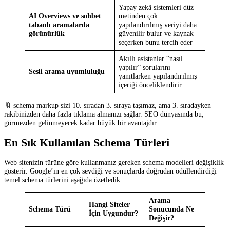
Yapay zekâ sistemleri düz
AI Overviews ve sohbet
metinden çok
tabanlı aramalarda
yapılandırılmış veriyi daha
görünürlük
güvenilir bulur ve kaynak
seçerken bunu tercih eder
Akıllı asistanlar “nasıl
yapılır” sorularını
Sesli arama uyumluluğu
yanıtlarken yapılandırılmış
içeriği önceliklendirir
🔖 schema markup sizi 10. sıradan 3. sıraya taşımaz, ama 3. sıradayken
rakibinizden daha fazla tıklama almanızı sağlar. SEO dünyasında bu,
görmezden gelinmeyecek kadar büyük bir avantajdır.
En Sık Kullanılan Schema Türleri
Web sitenizin türüne göre kullanmanız gereken schema modelleri değişiklik
gösterir. Google’ın en çok sevdiği ve sonuçlarda doğrudan ödüllendirdiği
temel schema türlerini aşağıda özetledik:
Arama
Hangi Siteler
Schema Türü
Sonucunda Ne
İçin Uygundur?
Değişir?