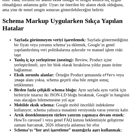
olmadığınız anlamına gelir. Uyarı ise önerilen bir alanın eksik olduğunu,
ama yine de temel zengin sonucun gösterilebileceğini belirtir.
Schema Markup Uygularken Sıkça Yapılan
Hatalar
Sayfada görünmeyen veriyi işaretlemek:
Sayfada göstermediğiniz
bir fiyatı veya yorumu schema’ya eklemek, Google’ın genel
yapılandırılmış veri politikalarına aykırıdır ve manuel işlem riski
taşır.
Yanlış iç içe yerleştirme (nesting):
Review, Product içine
yerleştirilmeli; ayrı bir blok olarak bırakılırsa yıldız puanı ürüne
bağlanmaz.
Eksik zorunlu alanlar:
Örneğin Product şemasında
veya
offers
alanı yoksa, schema geçerli olsa bile zengin sonuç
image
tetiklenmez.
Birden fazla çelişkili schema bloğu:
Aynı sayfada aynı varlık için
birbiriyle tutarsız iki JSON-LD bloğu bırakmak, Google’ın hangisini
esas alacağını bilememesine yol açar.
Mobilde eksik schema:
Google mobil öncelikli indeksleme
kullanıyor; schema yalnızca masaüstü versiyonda varsa yetersiz kalır.
Artık desteklenmeyen türlere yatırım yapmaya devam etmek:
HowTo carousel’i veya genel FAQ kutusu beklentisiyle geliştirme
zamanı harcamak, 2026 itibarıyla anlamsız bir efor.
Schema’yı “her şeyi işaretleme” mantığıyla aşırı kullanmak: