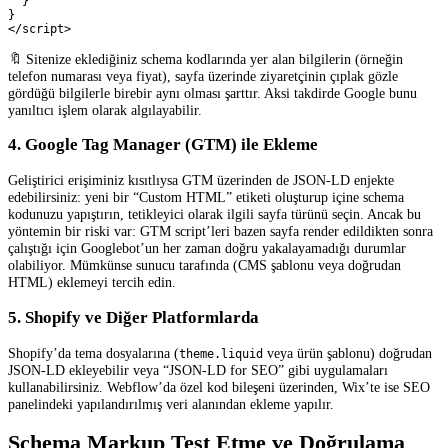
  }
}
</script>
🔖 Sitenize eklediğiniz schema kodlarında yer alan bilgilerin (örneğin
telefon numarası veya fiyat), sayfa üzerinde ziyaretçinin çıplak gözle
gördüğü bilgilerle birebir aynı olması şarttır. Aksi takdirde Google bunu
yanıltıcı işlem olarak algılayabilir.
4. Google Tag Manager (GTM) ile Ekleme
Geliştirici erişiminiz kısıtlıysa GTM üzerinden de JSON-LD enjekte
edebilirsiniz: yeni bir “Custom HTML” etiketi oluşturup içine schema
kodunuzu yapıştırın, tetikleyici olarak ilgili sayfa türünü seçin. Ancak bu
yöntemin bir riski var: GTM script’leri bazen sayfa render edildikten sonra
çalıştığı için Googlebot’un her zaman doğru yakalayamadığı durumlar
olabiliyor. Mümkünse sunucu tarafında (CMS şablonu veya doğrudan
HTML) eklemeyi tercih edin.
5. Shopify ve Diğer Platformlarda
Shopify’da tema dosyalarına (
veya ürün şablonu) doğrudan
theme.liquid
JSON-LD ekleyebilir veya “JSON-LD for SEO” gibi uygulamaları
kullanabilirsiniz. Webflow’da özel kod bileşeni üzerinden, Wix’te ise SEO
panelindeki yapılandırılmış veri alanından ekleme yapılır.
Schema Markup Test Etme ve Doğrulama