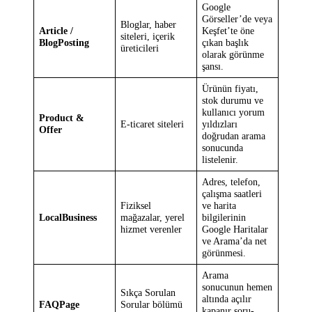
Google
Görseller’de veya
Bloglar, haber
Article /
Keşfet’te öne
siteleri, içerik
BlogPosting
çıkan başlık
üreticileri
olarak görünme
şansı.
Ürünün fiyatı,
stok durumu ve
kullanıcı yorum
Product &
E-ticaret siteleri
yıldızları
Offer
doğrudan arama
sonucunda
listelenir.
Adres, telefon,
çalışma saatleri
Fiziksel
ve harita
LocalBusiness
mağazalar, yerel
bilgilerinin
hizmet verenler
Google Haritalar
ve Arama’da net
görünmesi.
Arama
sonucunun hemen
Sıkça Sorulan
altında açılır
FAQPage
Sorular bölümü
kapanır soru-