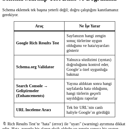
Schema eklemek tek başına yeterli değil; doğru çalıştığını kanıtlamanız
gerekiyor.
Araç
Ne İşe Yarar
Sayfanızın hangi zengin
sonuç türlerine uygun
Google Rich Results Test
olduğunu ve hata/uyarıları
gösterir
Yalnızca sözdizimi (syntax)
doğruluğunu kontrol eder,
Schema.org Validator
Google’a özel uygunluğa
bakmaz
Yayına aldıktan sonra hangi
Search Console →
sayfalarda hata olduğunu,
Geliştirmeler
hangi türlerin geçerli
(Enhancements)
sayıldığını raporlar
Tek bir URL’nin canlı
URL Inceleme Aracı
haliyle Google’ın gördüğü
🔖 Rich Results Test’te “hata” (error) ile “uyarı” (warning) ayrımına dikkat
edin. Hata, zorunlu bir alanın eksik olduğu ve zengin sonuca hiç uygun