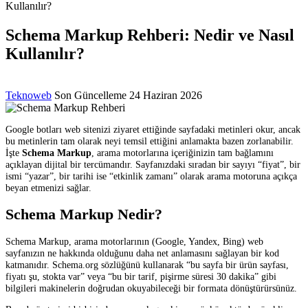
Kullanılır?
Schema Markup Rehberi: Nedir ve Nasıl
Kullanılır?
Posted
Teknoweb
Son Güncelleme 24 Haziran 2026
by
Google botları web sitenizi ziyaret ettiğinde sayfadaki metinleri okur, ancak
bu metinlerin tam olarak neyi temsil ettiğini anlamakta bazen zorlanabilir.
İşte
Schema Markup
, arama motorlarına içeriğinizin tam bağlamını
açıklayan dijital bir tercümandır. Sayfanızdaki sıradan bir sayıyı “fiyat”, bir
ismi “yazar”, bir tarihi ise “etkinlik zamanı” olarak arama motoruna açıkça
beyan etmenizi sağlar.
Schema Markup Nedir?
Schema Markup, arama motorlarının (Google, Yandex, Bing) web
sayfanızın ne hakkında olduğunu daha net anlamasını sağlayan bir kod
katmanıdır. Schema.org sözlüğünü kullanarak “bu sayfa bir ürün sayfası,
fiyatı şu, stokta var” veya “bu bir tarif, pişirme süresi 30 dakika” gibi
bilgileri makinelerin doğrudan okuyabileceği bir formata dönüştürürsünüz.