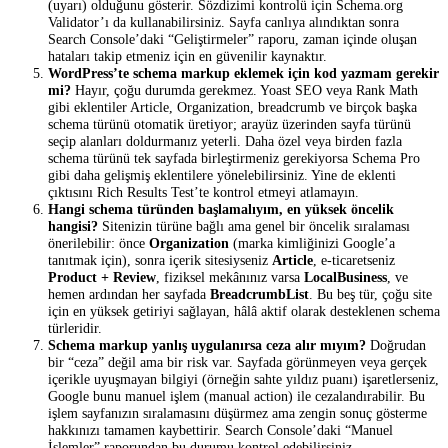
(uyarı) olduğunu gösterir. Sözdizimi kontrolü için Schema.org
Validator’ı da kullanabilirsiniz. Sayfa canlıya alındıktan sonra
Search Console’daki “Geliştirmeler” raporu, zaman içinde oluşan
hataları takip etmeniz için en güvenilir kaynaktır.
WordPress’te schema markup eklemek için kod yazmam gerekir
mi?
Hayır, çoğu durumda gerekmez. Yoast SEO veya Rank Math
gibi eklentiler Article, Organization, breadcrumb ve birçok başka
schema türünü otomatik üretiyor; arayüz üzerinden sayfa türünü
seçip alanları doldurmanız yeterli. Daha özel veya birden fazla
schema türünü tek sayfada birleştirmeniz gerekiyorsa Schema Pro
gibi daha gelişmiş eklentilere yönelebilirsiniz. Yine de eklenti
çıktısını Rich Results Test’te kontrol etmeyi atlamayın.
Hangi schema türünden başlamalıyım, en yüksek öncelik
hangisi?
Sitenizin türüne bağlı ama genel bir öncelik sıralaması
önerilebilir: önce
Organization
(marka kimliğinizi Google’a
tanıtmak için), sonra içerik sitesiyseniz
Article
, e-ticaretseniz
Product + Review
, fiziksel mekânınız varsa
LocalBusiness
, ve
hemen ardından her sayfada
BreadcrumbList
. Bu beş tür, çoğu site
için en yüksek getiriyi sağlayan, hâlâ aktif olarak desteklenen schema
türleridir.
Schema markup yanlış uygulanırsa ceza alır mıyım?
Doğrudan
bir “ceza” değil ama bir risk var. Sayfada görünmeyen veya gerçek
içerikle uyuşmayan bilgiyi (örneğin sahte yıldız puanı) işaretlerseniz,
Google bunu manuel işlem (manual action) ile cezalandırabilir. Bu
işlem sayfanızın sıralamasını düşürmez ama zengin sonuç gösterme
hakkınızı tamamen kaybettirir. Search Console’daki “Manuel
İşlemler” raporundan bu durumu kontrol edebilirsiniz.