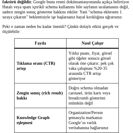
faktörü değildir.
Google bunu resmi dokümantasyonunda açıkça belirtiyor.
Hatalı veya spam içerikli schema kullanımı bile sayfanın sıralamasını değil,
sadece zengin sonuç gösterme hakkını etkiler. Yani “schema eklersem 1.
sıraya çıkarım” beklentisiyle işe başlarsanız hayal kırıklığına uğrarsınız.
Peki o zaman neden bu kadar önemli? Çünkü dolaylı etkisi gerçek ve
ölçülebilir:
Fayda
Nasıl Çalışır
Yıldız puanı, fiyat, görsel
gibi öğeler sonucu görsel
Tıklama oranı (CTR)
olarak öne çıkarır; pek çok
artışı
vaka çalışması %20-35
arasında CTR artışı
gösteriyor
Doğru schema olmadan
Zengin sonuç (rich result)
carousel, ürün kartı veya
hakkı
breadcrumb gösterimi
mümkün değil
Organization/Person
Knowledge Graph
şemasıyla markanızı
eşleşmesi
Google’ın varlık
veritabanına bağlarsınız