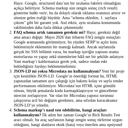
Hayır. Google, structured data’nın bir sıralama faktörü olmadığını
açıkça belirtiyor. Schema markup size zengin sonuç (rich result)
gösterme
hakkı
verir; bu da dolaylı olarak tıklama oranınızı artırır ve
sitenize gelen trafiği büyütür. Ama “schema ekledim, 1. sayfaya
çıktım” gibi bir garanti yok. Asıl etkisi, aynı sıralama konumunda
rakibinizden daha fazla dikkat çekmenizdir.
FAQ schema artık tamamen gereksiz mi?
Hayır, gereksiz değil
ama amacı değişti. Mayıs 2026’dan itibaren FAQ zengin sonuçları
Google aramasında görünmüyor, bu yüzden SERP’te açılır kutu
beklentisiyle eklemenin bir mantığı kalmadı. Ancak sayfanızda
gerçek bir SSS bölümü varsa, bu markup içeriğin yapısını arama
motorlarına ve yapay zekâ sistemlerine hâlâ net bir şekilde anlatıyor.
Yani markup’ı kaldırmanıza gerek yok, sadece ondan eski
beklediğiniz faydayı beklememelisiniz.
JSON-LD mi yoksa Microdata mı kullanmalıyım?
Yeni bir proje
için kesinlikle JSON-LD. Google’ın önerdiği format bu, HTML
yapınızdan tamamen ayrı çalıştığı için bakımı kolay ve sayfa render
performansını etkilemiyor. Microdata’nın HTML içine gömülü
olması, büyük şemalarda kodu karmaşıklaştırıyor ve güncelleme
sürecini zorlaştırıyor. Var olan bir Microdata yapınız sorunsuz
çalışıyorsa acil bir değişim gerekmez, ama sıfırdan kuracaksanız
JSON-LD’ye yönelin.
Schema markup’ı nasıl test edebilirim, hangi araçları
kullanmalıyım?
İlk adım her zaman Google’ın Rich Results Test
aracı olmalı; bu araç sayfanızın hangi zengin sonuç türlerine uygun
olduğunu, hangi alanların eksik (hata) veya önerilen ama opsiyonel