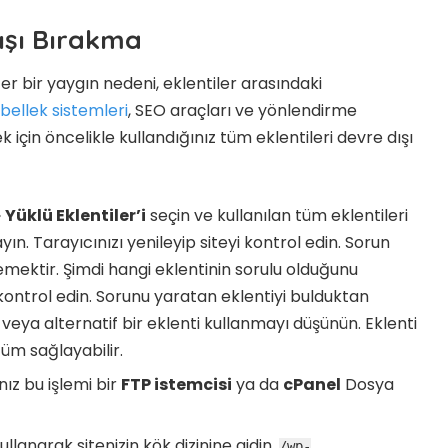
Dışı Bırakma
 bir yaygın nedeni, eklentiler arasındaki
bellek sistemleri
, SEO araçları ve yönlendirme
 için öncelikle kullandığınız tüm eklentileri devre dışı
»
Yüklü Eklentiler’i
seçin ve kullanılan tüm eklentileri
ayın. Tarayıcınızı yenileyip siteyi kontrol edin. Sorun
emektir. Şimdi hangi eklentinin sorulu olduğunu
 kontrol edin. Sorunu yaratan eklentiyi bulduktan
n veya alternatif bir eklenti kullanmayı düşünün. Eklenti
üm sağlayabilir.
ız bu işlemi bir
FTP istemcisi
ya da
cPanel
Dosya
ullanarak sitenizin kök dizinine gidin.
/wp-