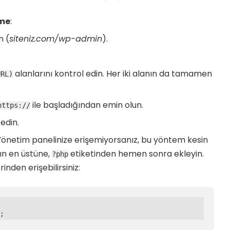
tme
:
n (
siteniz.com/wp-admin
).
alanlarını kontrol edin. Her iki alanın da tamamen
URL)
ile başladığından emin olun.
https://
 edin.
Yönetim panelinize erişemiyorsanız, bu yöntem kesin
ın en üstüne,
etiketinden hemen sonra ekleyin.
?php
nden erişebilirsiniz:
;