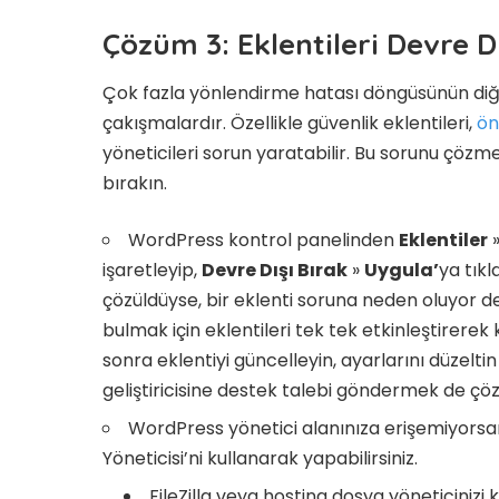
Çözüm 3: Eklentileri Devre 
Çok fazla yönlendirme hatası döngüsünün diğer
çakışmalardır. Özellikle güvenlik eklentileri,
ön
yöneticileri sorun yaratabilir. Bu sorunu çözmek
bırakın.
WordPress kontrol panelinden
Eklentiler
işaretleyip,
Devre Dışı Bırak
»
Uygula’
ya tıkl
çözüldüyse, bir eklenti soruna neden oluyor d
bulmak için eklentileri tek tek etkinleştirerek
sonra eklentiyi güncelleyin, ayarlarını düzelti
geliştiricisine destek talebi göndermek de çöz
WordPress yönetici alanınıza erişemiyorsan
Yöneticisi’ni kullanarak yapabilirsiniz.
FileZilla veya hosting dosya yöneticinizi k