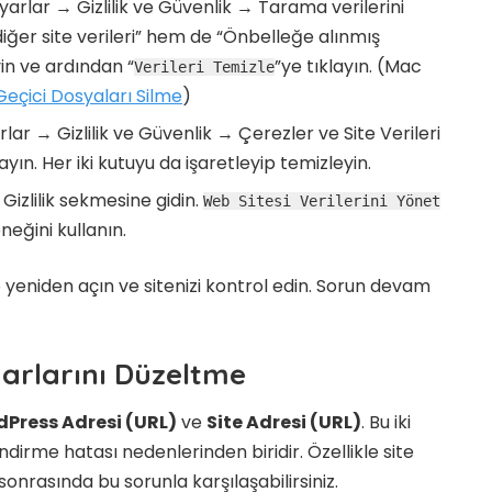
arlar → Gizlilik ve Güvenlik → Tarama verilerini
iğer site verileri” hem de “Önbelleğe alınmış
yin ve ardından “
”ye tıklayın. (Mac
Verileri Temizle
çici Dosyaları Silme
)
ar → Gizlilik ve Güvenlik → Çerezler ve Site Verileri
yın. Her iki kutuyu da işaretleyip temizleyin.
izlilik sekmesine gidin.
Web Sitesi Verilerini Yönet
eğini kullanın.
 yeniden açın ve sitenizi kontrol edin. Sorun devam
arlarını Düzeltme
Press Adresi (URL)
ve
Site Adresi (URL)
. Bu iki
irme hatası nedenlerinden biridir. Özellikle site
sonrasında bu sorunla karşılaşabilirsiniz.