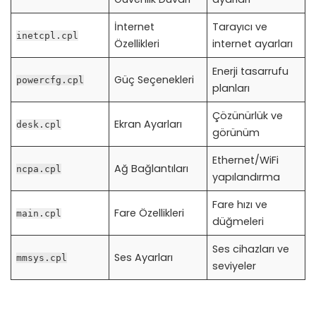
İnternet
Tarayıcı ve
inetcpl.cpl
Özellikleri
internet ayarları
Enerji tasarrufu
Güç Seçenekleri
powercfg.cpl
planları
Çözünürlük ve
Ekran Ayarları
desk.cpl
görünüm
Ethernet/WiFi
Ağ Bağlantıları
ncpa.cpl
yapılandırma
Fare hızı ve
Fare Özellikleri
main.cpl
düğmeleri
Ses cihazları ve
Ses Ayarları
mmsys.cpl
seviyeler