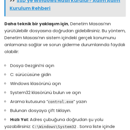
>>
SSD'ye Windows Nasıl Kurulur? Adım Adım
Kurulum Rehberi
Daha teknik bir yaklaşım için
, Denetim Masası’nın
yürütülebilir dosyasına doğrudan gidebilirsiniz. Bu yöntem,
Denetim Masası’nın sistem içindeki gerçek konumunu
anlamanızı sağlar ve sorun giderme durumlarında faydalı
olabilir:
Dosya Gezgini’ni açın
C: sürücüsüne gidin
Windows klasörünü açın
System32 klasörünü bulun ve açın
Arama kutusuna “
” yazın
control.exe
Bulunan dosyaya çift tıklayın.
Hızlı Yol:
Adres çubuğuna doğrudan şu yolu
yazabilirsiniz:
. Sonra liste içinde
C:\Windows\System32