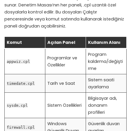
sunar. Denetim Masası’nın her paneli, .cpl uzantılı özel
dosyalarla kontrol edilir. Bu dosyaları Çalıştır
penceresinde veya komut satırında kullanarak istediğiniz
paneli doğrudan açabilirsiniz.
Komut
Açılan Panel
Kullanım Alanı
Program
Programlar ve
kaldırma/değişti
appwiz.cpl
Özellikler
rme
Sistem saati
Tarih ve Saat
timedate.cpl
ayarlama
Bilgisayar adı,
Sistem Özellikleri
donanım
sysdm.cpl
profilleri
Windows
Güvenlik duvarı
firewall.cpl
Güvenlik Duvarı
ayarları