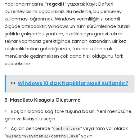
Yapılandırması’nı, “
regedit
” yazarak Kayıt Defteri
Düzenleyicisi’ni açabilirsiniz. Bu nedenle, bu pencereyi
kullanmayı öğrenmek, Windows verimliliğinizi önemli
ölçüde artıracaktır. Windows’un tüm sürümlerinde tutarlı
şekilde çalışan bu yöntem, özellikle aynı görevi tekrar
tekrar yapmanız gerektiğinde zaman kazandırır. Bir kez
alışkanlık haline getirdiğinizde, farenizi kullanarak
menülerde gezinmekten çok daha hızlı olduğunu fark
edeceksiniz.
>>
Windows 10'da Kitaplıklar Nasıl Kullanılır?
3. Masaüstü Kısayolu Oluşturma
Boş bir alanda sağ fare tuşuna basın, Yeni menüsüne
gelin ve Kısayol’u seçin.
Açılan pencerede “
” veya tam yol olarak
control.exe
“
” yazın.
%windir%\system32\control.exe