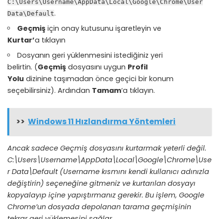
C:\Users\Username\AppData\Local\Google\Chrome\User
.
Data\Default
Geçmiş
için onay kutusunu işaretleyin ve
Kurtar’
a tıklayın
Dosyanın geri yüklenmesini istediğiniz yeri
belirtin. (
Geçmiş
dosyasını uygun
Profil
Yolu
dizinine taşımadan önce geçici bir konum
seçebilirsiniz). Ardından
Tamam
‘a tıklayın.
>>
Windows 11 Hızlandırma Yöntemleri
Ancak sadece Geçmiş dosyasını kurtarmak yeterli değil.
C:\Users\Username\AppData\Local\Google\Chrome\Use
r Data\Default
(Username kısmını kendi kullanıcı adınızla
değiştirin) seçeneğine gitmeniz ve kurtarılan dosyayı
kopyalayıp içine yapıştırmanız gerekir. Bu işlem, Google
Chrome’un dosyada depolanan tarama geçmişinin
tekrar geri yüklemesini sağlar.