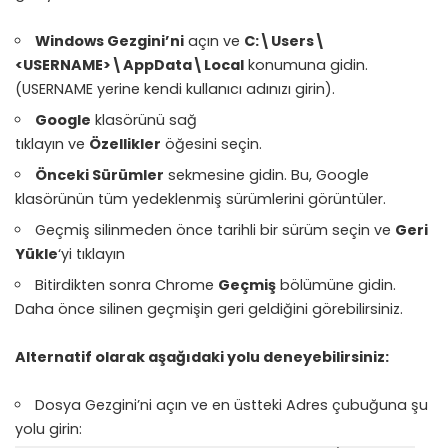
Windows Gezgini’ni
açın ve
C:\Users\
<USERNAME>\AppData\Local
konumuna gidin.
(USERNAME yerine kendi kullanıcı adınızı girin).
Google
klasörünü sağ
tıklayın ve
Özellikler
öğesini seçin.
Önceki Sürümler
sekmesine gidin. Bu, Google
klasörünün tüm yedeklenmiş sürümlerini görüntüler.
Geçmiş silinmeden önce tarihli bir sürüm seçin ve
Geri
Yükle
‘yi tıklayın
Bitirdikten sonra Chrome
Geçmiş
bölümüne gidin.
Daha önce silinen geçmişin geri geldiğini görebilirsiniz.
Alternatif olarak aşağıdaki yolu deneyebilirsiniz:
Dosya Gezgini’ni açın ve en üstteki Adres çubuğuna şu
yolu girin: