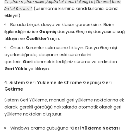
C:\Users\Username\AppData\Local\Google\Chrome\User
(username kısmına kendi kullanıcı adınız
Data\Default
ekleyin)
Burada birçok dosya ve klasör göreceksiniz. Bizim
ilgilendiğimiz ise
Geçmiş
dosyası. Geçmiş dosyasına sağ
tıklayın ve
Özellikler
‘i açın.
Önceki Sürümler sekmesine tıklayın. Dosya Geçmişi
ayarlandığında, dosyanın eski sürümlerini
gösterir.
Geri
dönmek istediğiniz sürüme ve ardından
Geri Yükle
‘ye tıklayın.
4. Sistem Geri Yükleme ile Chrome Geçmişi Geri
Getirme
Sistem Geri Yükleme, manuel geri yükleme noktalarına ek
olarak, gerekli gördüğü noktalarda otomatik olarak geri
yükleme noktaları oluşturur.
Windows arama çubuğuna “
Geri Yükleme Noktası